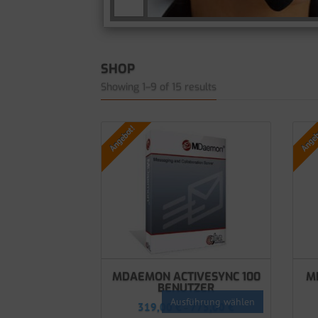
SHOP
Showing 1–9 of 15 results
Angebot!
Angeb
MDAEMON ACTIVESYNC 100
M
BENUTZER
Ausführung wählen
319,00
€
775,00
€
–