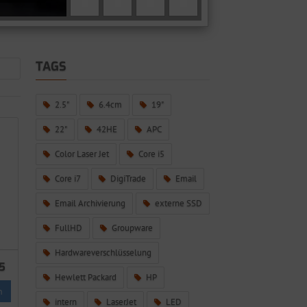
TAGS
2.5"
6.4cm
19"
22"
42HE
APC
Color Laser Jet
Core i5
Core i7
DigiTrade
Email
Email Archivierung
externe SSD
FullHD
Groupware
Hardwareverschlüsselung
5
Hewlett Packard
HP
n
intern
LaserJet
LED