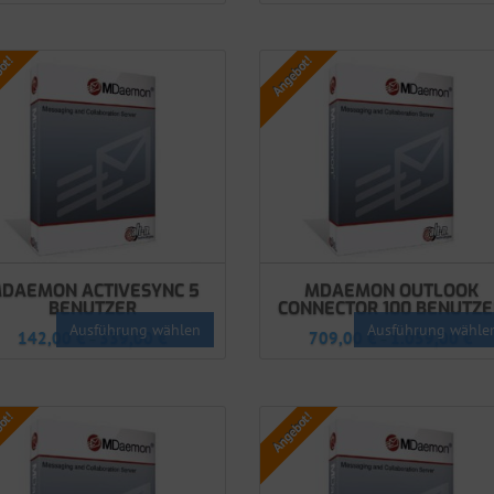
ot!
Angebot!
DAEMON ACTIVESYNC 5
MDAEMON OUTLOOK
BENUTZER
CONNECTOR 100 BENUTZE
Ausführung wählen
Ausführung wähle
142,00
€
339,00
€
709,00
€
1.059,00
€
–
–
ot!
Angebot!