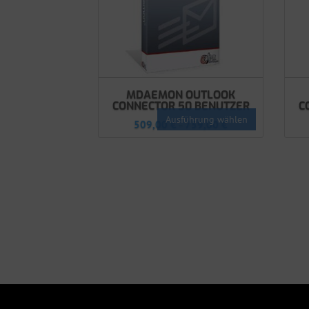
MDAEMON OUTLOOK
CONNECTOR 50 BENUTZER
C
Ausführung wählen
509,00
€
759,00
€
–