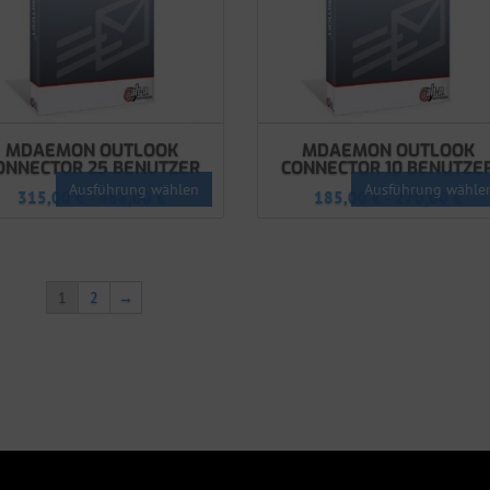
MDAEMON OUTLOOK
MDAEMON OUTLOOK
ONNECTOR 25 BENUTZER
CONNECTOR 10 BENUTZE
Ausführung wählen
Ausführung wähle
315,00
€
468,00
€
185,00
€
270,00
€
–
–
1
2
→