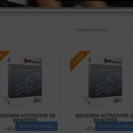
ot!
Angebot!
DAEMON ACTIVESYNC 50
MDAEMON ACTIVESYNC 2
BENUTZER
BENUTZER
Ausführung wählen
Ausführung wähle
245,00
€
585,00
€
195,00
€
459,00
€
–
–