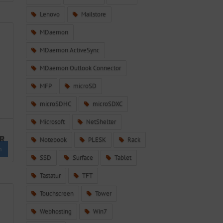
Lenovo
Mailstore
MDaemon
MDaemon ActiveSync
MDaemon Outlook Connector
MFP
microSD
microSDHC
microSDXC
Microsoft
NetShelter
R
Notebook
PLESK
Rack
n
SSD
Surface
Tablet
Tastatur
TFT
Touchscreen
Tower
Webhosting
Win7