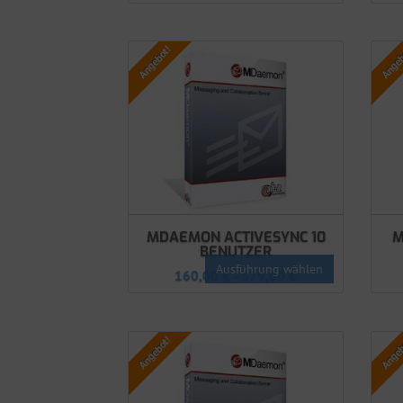
Angebot!
Angeb
MDAEMON ACTIVESYNC 10
M
BENUTZER
Ausführung wählen
160,00
€
379,00
€
–
Angebot!
Angeb