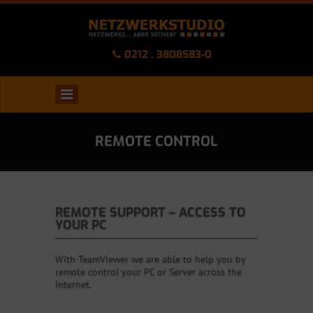
0212 . 3808583-0
REMOTE CONTROL
REMOTE SUPPORT – ACCESS TO
YOUR PC
With TeamViewer we are able to help you by
remote control your PC or Server across the
internet.