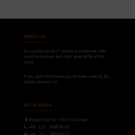
ABOUT US
As a professional IT service provider we offer
much know-how and high level skills at fair
costs.
If you don't find what you've been looking for,
please contact us!
GET IN TOUCH
Dycker Feld 30 - 42653 Solingen
+49 . 212 . 380858-30
+49 . 212 . 380858-32