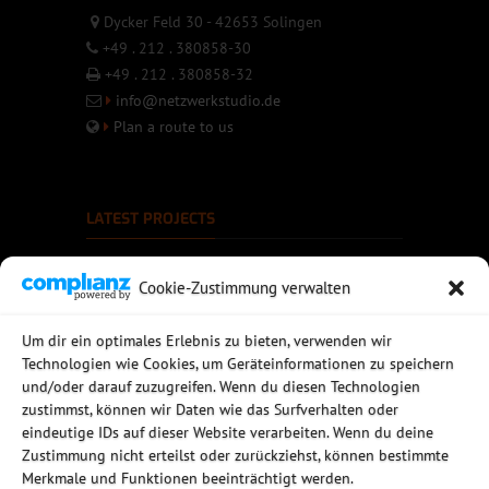
Dycker Feld 30 - 42653 Solingen
+49 . 212 . 380858-30
+49 . 212 . 380858-32
info@netzwerkstudio.de
Plan a route to us
LATEST PROJECTS
Cookie-Zustimmung verwalten
Um dir ein optimales Erlebnis zu bieten, verwenden wir
Technologien wie Cookies, um Geräteinformationen zu speichern
und/oder darauf zuzugreifen. Wenn du diesen Technologien
zustimmst, können wir Daten wie das Surfverhalten oder
eindeutige IDs auf dieser Website verarbeiten. Wenn du deine
Zustimmung nicht erteilst oder zurückziehst, können bestimmte
Merkmale und Funktionen beeinträchtigt werden.