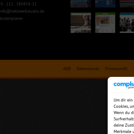
9 . 212 . 380858-32
info@netzwerkstudio.de
Routenplaner
AGB
Datenschutz
Firmenprofil
Um dir ein
Cookies, u
Wenn du di
Surfverhal
deine Zust
Merkmale u