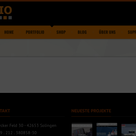
HOME
PORTFOLIO
SHOP
BLOG
ÜBER UNS
SUP
TAKT
NEUESTE PROJEKTE
cker Feld 30 - 42653 Solingen
9 . 212 . 380858-30