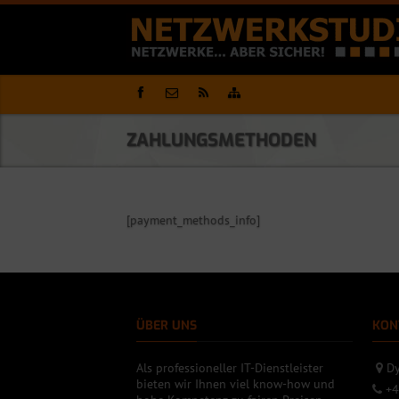
ZAHLUNGSMETHODEN
[payment_methods_info]
ÜBER UNS
KON
Als professioneller IT-Dienstleister
Dy
bieten wir Ihnen viel know-how und
+4