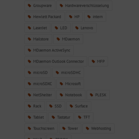
Groupware
Hardwareverschlüsselung
Hewlett Packard
HP
intern
LaserJet
LED
Lenovo
Mailstore
MDaemon
MDaemon ActiveSync
MDaemon Outlook Connector
MFP
microSD
microSDHC
microSDXC
Microsoft
NetShelter
Notebook
PLESK
Rack
SSD
Surface
Tablet
Tastatur
TFT
Touchscreen
Tower
Webhosting