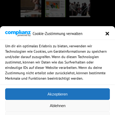
Cookie-Zustimmung verwalten
UNSERE EMPFEHLUNGEN
Um dir ein optimales Erlebnis zu bieten, verwenden wir
Technologien wie Cookies, um Geräteinformationen zu speichern
Rechtssichere Email-Archivierung
und/oder darauf zuzugreifen. Wenn du diesen Technologien
MDaemon Mail- & Groupwareserver
Virtualisierung mit vmWare
zustimmst, können wir Daten wie das Surfverhalten oder
Sophos UTM - Mehr als eine Firewall
eindeutige IDs auf dieser Website verarbeiten. Wenn du deine
Zustimmung nicht erteilst oder zurückziehst, können bestimmte
Merkmale und Funktionen beeinträchtigt werden.
Akzeptieren
Copyright © 2006 - 2026
Ablehnen
Netzwerkstudio