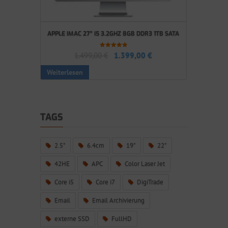
APPLE IMAC 27″ I5 3.2GHZ 8GB DDR3 1TB SATA
Bewertet mit
1.499,00
€
1.399,00
€
5.00
von 5
Weiterlesen
TAGS
2.5"
6.4cm
19"
22"
42HE
APC
Color Laser Jet
Core i5
Core i7
DigiTrade
Email
Email Archivierung
externe SSD
FullHD