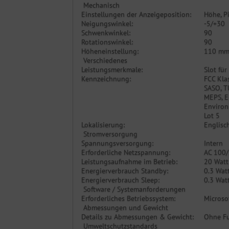
Mechanisch
Einstellungen der Anzeigeposition:
Höhe, P
Neigungswinkel:
-5/+30
Schwenkwinkel:
90
Rotationswinkel:
90
Höheneinstellung:
110 m
Verschiedenes
Leistungsmerkmale:
Slot für
Kennzeichnung:
FCC Kla
SASO, TU
MEPS, E
Environ
Lot 5
Lokalisierung:
Englisc
Stromversorgung
Spannungsversorgung:
Intern
Erforderliche Netzspannung:
AC 100/
Leistungsaufnahme im Betrieb:
20 Watt
Energierverbrauch Standby:
0.3 Wat
Energierverbrauch Sleep:
0.3 Wat
Software / Systemanforderungen
Erforderliches Betriebssystem:
Microso
Abmessungen und Gewicht
Details zu Abmessungen & Gewicht:
Ohne Fu
Umweltschutzstandards