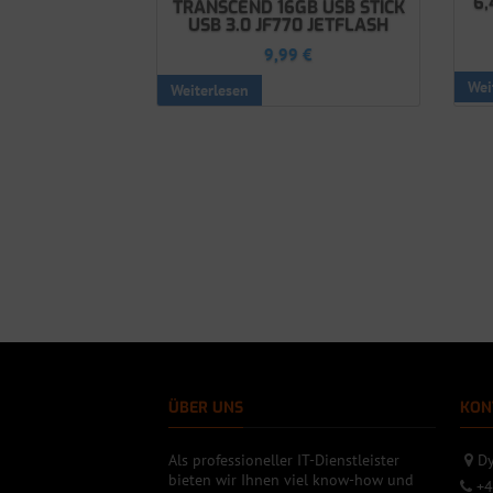
6,
TRANSCEND 16GB USB STICK
USB 3.0 JF770 JETFLASH
9,99
€
Wei
Weiterlesen
ÜBER UNS
KON
Als professioneller IT-Dienstleister
Dy
bieten wir Ihnen viel know-how und
+4