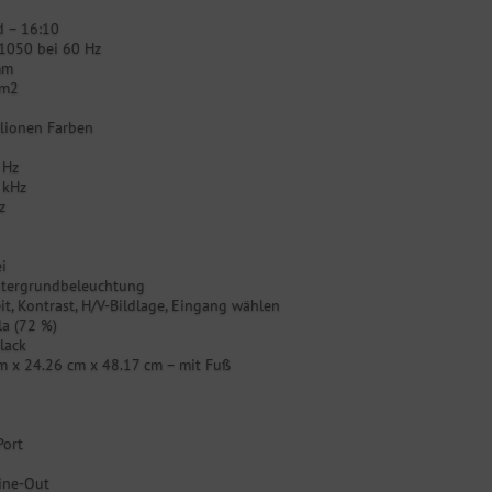
d – 16:10
1050 bei 60 Hz
mm
/m2
llionen Farben
 Hz
 kHz
z
i
tergrundbeleuchtung
it, Kontrast, H/V-Bildlage, Eingang wählen
la (72 %)
lack
m x 24.26 cm x 48.17 cm – mit Fuß
Port
ine-Out