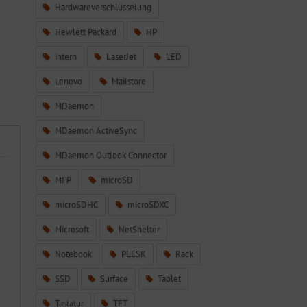
Hardwareverschlüsselung
Hewlett Packard
HP
intern
LaserJet
LED
Lenovo
Mailstore
MDaemon
MDaemon ActiveSync
MDaemon Outlook Connector
MFP
microSD
microSDHC
microSDXC
Microsoft
NetShelter
Notebook
PLESK
Rack
SSD
Surface
Tablet
Tastatur
TFT