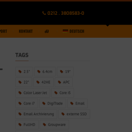
0212 . 3808583-0
PORT
KONTAKT
DEUTSCH
TAGS
L
2.5"
6.4cm
19"
22"
42HE
APC
Color Laser Jet
Core i5
Core i7
DigiTrade
Email
Email Archivierung
externe SSD
FullHD
Groupware