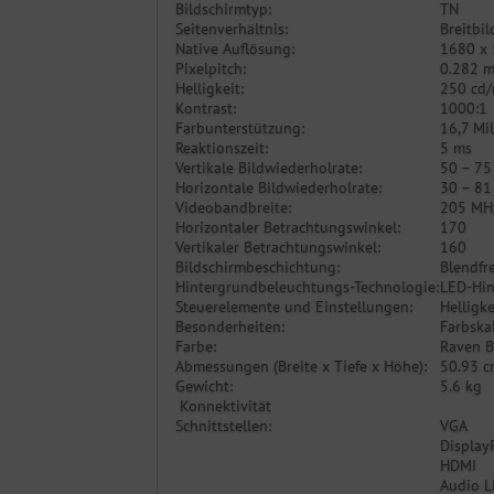
Bildschirmtyp:
TN
Seitenverhältnis:
Breitbil
Native Auflösung:
1680 x 
Pixelpitch:
0.282 
Helligkeit:
250 cd
Kontrast:
1000:1
Farbunterstützung:
16,7 Mi
Reaktionszeit:
5 ms
Vertikale Bildwiederholrate:
50 – 75
Horizontale Bildwiederholrate:
30 – 81
Videobandbreite:
205 MH
Horizontaler Betrachtungswinkel:
170
Vertikaler Betrachtungswinkel:
160
Bildschirmbeschichtung:
Blendfre
Hintergrundbeleuchtungs-Technologie:
LED-Hin
Steuerelemente und Einstellungen:
Helligke
Besonderheiten:
Farbska
Farbe:
Raven B
Abmessungen (Breite x Tiefe x Höhe):
50.93 c
Gewicht:
5.6 kg
Konnektivität
Schnittstellen:
VGA
Display
HDMI
Audio L