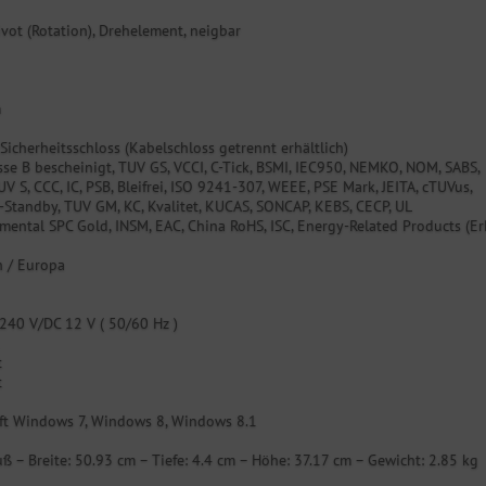
ivot (Rotation), Drehelement, neigbar
m
 Sicherheitsschloss (Kabelschloss getrennt erhältlich)
sse B bescheinigt, TUV GS, VCCI, C-Tick, BSMI, IEC950, NEMKO, NOM, SABS,
V S, CCC, IC, PSB, Bleifrei, ISO 9241-307, WEEE, PSE Mark, JEITA, cTUVus,
-Standby, TUV GM, KC, Kvalitet, KUCAS, SONCAP, KEBS, CECP, UL
mental SPC Gold, INSM, EAC, China RoHS, ISC, Energy-Related Products (Er
h / Europa
240 V/DC 12 V ( 50/60 Hz )
t
t
ft Windows 7, Windows 8, Windows 8.1
ß – Breite: 50.93 cm – Tiefe: 4.4 cm – Höhe: 37.17 cm – Gewicht: 2.85 kg