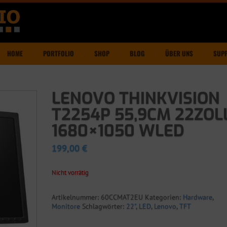
HOME
PORTFOLIO
SHOP
BLOG
ÜBER UNS
SUP
LENOVO THINKVISION
T2254P 55,9CM 22ZOL
1680×1050 WLED
199,00
€
Nicht vorrätig
Artikelnummer:
60CCMAT2EU
Kategorien:
Hardware
,
Monitore
Schlagwörter:
22"
,
LED
,
Lenovo
,
TFT