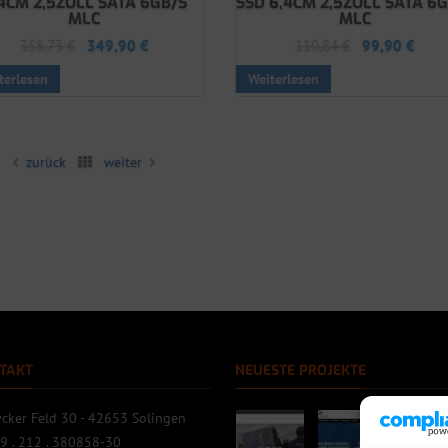
4CM 2,5ZOLL SATA 6GB/S
SSD 6,4CM 2,5ZOLL SATA 6
MLC
MLC
358,73
€
349,90
€
110,84
€
99,90
€
terlesen
Weiterlesen
zurück
weiter
TAKT
NEUESTE PROJEKTE
cker Feld 30 - 42653 Solingen
9 . 212 . 380858-30