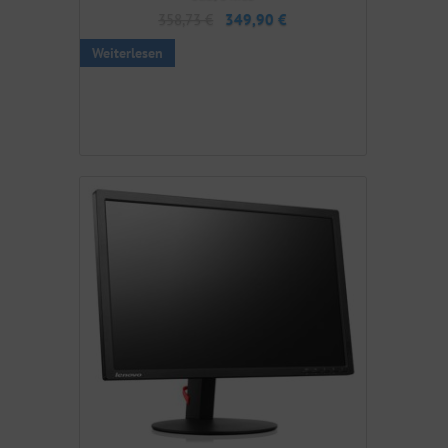
358,73
€
349,90
€
Weiterlesen