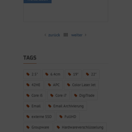
zurück
weiter
TAGS
2.5"
6.4cm
19"
22"
42HE
APC
Color Laser Jet
Core i5
Core i7
DigiTrade
Email
Email Archivierung
externe SSD
FullHD
Groupware
Hardwareverschlüsselung