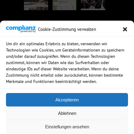
Cookie-Zustimmung verwalten
UNSERE EMPFEHLUNGEN
Um dir ein optimales Erlebnis zu bieten, verwenden wir
Technologien wie Cookies, um Geräteinformationen zu speichern
Rechtssichere Email-Archivierung
und/oder darauf zuzugreifen. Wenn du diesen Technologien
MDaemon Mail- & Groupwareserver
Virtualisierung mit vmWare
zustimmst, können wir Daten wie das Surfverhalten oder
Sophos UTM - Mehr als eine Firewall
eindeutige IDs auf dieser Website verarbeiten. Wenn du deine
Zustimmung nicht erteilst oder zurückziehst, können bestimmte
Merkmale und Funktionen beeinträchtigt werden.
Akzeptieren
Copyright © 2006 - 2026
Ablehnen
Netzwerkstudio
AGB
Datenschutz
Firmenprofil
Einstellungen ansehen
Impressum
Kontakt