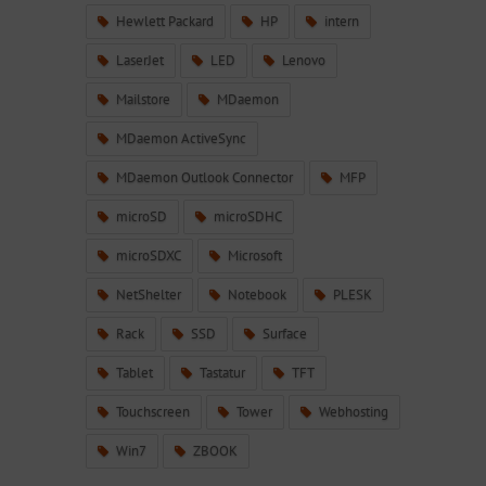
Hewlett Packard
HP
intern
LaserJet
LED
Lenovo
Mailstore
MDaemon
MDaemon ActiveSync
MDaemon Outlook Connector
MFP
microSD
microSDHC
microSDXC
Microsoft
NetShelter
Notebook
PLESK
Rack
SSD
Surface
Tablet
Tastatur
TFT
Touchscreen
Tower
Webhosting
Win7
ZBOOK