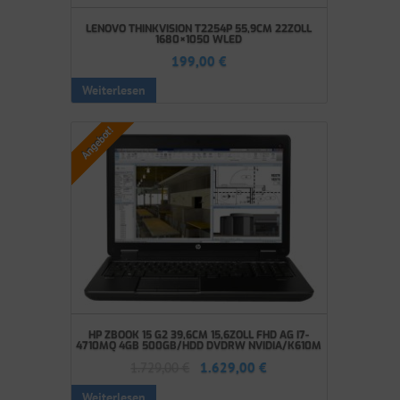
LENOVO THINKVISION T2254P 55,9CM 22ZOLL
1680×1050 WLED
199,00
€
Weiterlesen
Angebot!
HP ZBOOK 15 G2 39,6CM 15,6ZOLL FHD AG I7-
4710MQ 4GB 500GB/HDD DVDRW NVIDIA/K610M
1.729,00
€
1.629,00
€
Weiterlesen