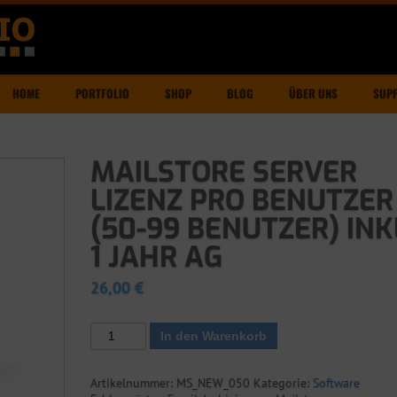
HOME
PORTFOLIO
SHOP
BLOG
ÜBER UNS
SUP
MAILSTORE SERVER
LIZENZ PRO BENUTZER
(50-99 BENUTZER) INK
1 JAHR AG
26,00
€
MailStore
In den Warenkorb
Server
Lizenz
pro
Artikelnummer:
MS_NEW_050
Kategorie:
Software
Benutzer