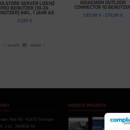
MDAEMON OUTLOOK
ILSTORE SERVER LIZENZ
CONNECTOR 10 BENUTZE
PRO BENUTZER (10-24
NUTZER) INKL. 1 JAHR AG
185,00
€
270,00
€
–
37,00
€
zurück
weiter
TAKT
NEUESTE PROJEKTE
cker Feld 30 - 42653 Solingen
9 . 212 . 380858-30