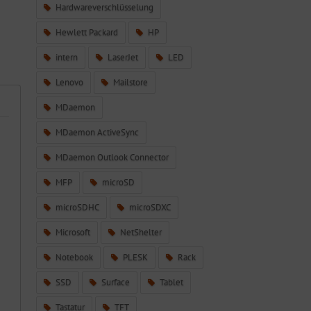
Hardwareverschlüsselung
Hewlett Packard
HP
intern
LaserJet
LED
Lenovo
Mailstore
MDaemon
MDaemon ActiveSync
MDaemon Outlook Connector
MFP
microSD
microSDHC
microSDXC
Microsoft
NetShelter
Notebook
PLESK
Rack
SSD
Surface
Tablet
Tastatur
TFT