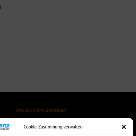
R
UNSERE EMPFEHLUNGEN
Rechtssichere Email-Archivierung
Cookie-Zustimmung verwalten
MDaemon Mail- & Groupwareserver
Virtualisierung mit vmWare