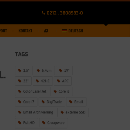
0212 . 3808583-0
PORT
KONTAKT
DEUTSCH
TAGS
2.5"
6.4cm
19"
L.
22"
42HE
APC
Color Laser Jet
Core i5
Core i7
DigiTrade
Email
Email Archivierung
externe SSD
FullHD
Groupware