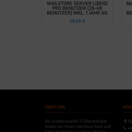
MAILSTORE SERVER LIZENZ
MA
PRO BENUTZER (25-49
BENUTZER) INKL. 1 JAHR AG
BE
28,00
€
ÜBER UNS
KON
Als professioneller IT-Dienstleister
Dy
bieten wir Ihnen viel know-how und
+4
hohe Kompetenz zu fairen Preisen.