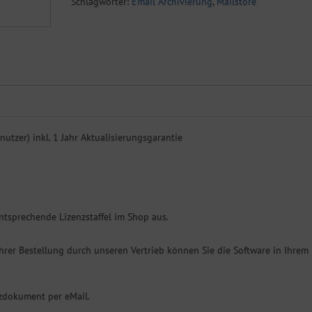
Schlagwörter:
Email Archivierung
,
Mailstore
(50-
99
Benutzer)
inkl.
1
Jahr
AG
Menge
utzer) inkl. 1 Jahr Aktualisierungsgarantie
ntsprechende Lizenzstaffel im Shop aus.
hrer Bestellung durch unseren Vertrieb können Sie die Software in Ihrem
zdokument per eMail.