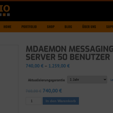
HOME
PORTFOLIO
SHOP
BLOG
ÜBER UNS
SUP
MDAEMON MESSAGIN
SERVER 50 BENUTZER
740,00
€
–
1.259,00
€
Aktualisierungsgarantie
L
740,00
€
760,00
€
MDaemon
In den Warenkorb
Messaging
Server
50