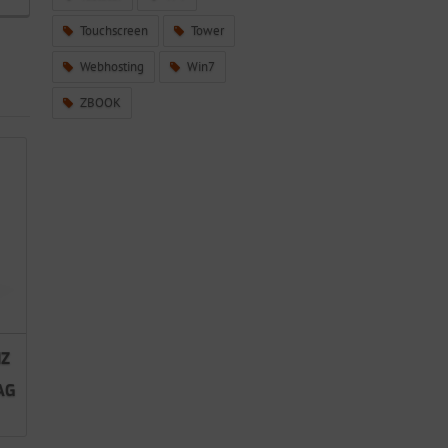
Touchscreen
Tower
Webhosting
Win7
ZBOOK
NZ
AG