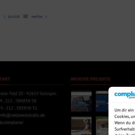
zurück
weiter
TAKT
NEUESTE PROJEKTE
cker Feld 30 - 42653 Solingen
9 . 212 . 380858-30
9 . 212 . 380858-32
Um dir ein
info@netzwerkstudio.de
Cookies, u
Routenplaner
Wenn du di
Surfverhal