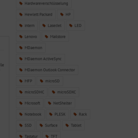
Hardwareverschlüsselung
Hewlett Packard
HP
intern
LaserJet
LED
Lenovo
Mailstore
MDaemon
MDaemon ActiveSync
ile
MDaemon Outlook Connector
r
MFP
microSD
microSDHC
microSDXC
Microsoft
NetShelter
Notebook
PLESK
Rack
SSD
Surface
Tablet
Tastatur
TFT