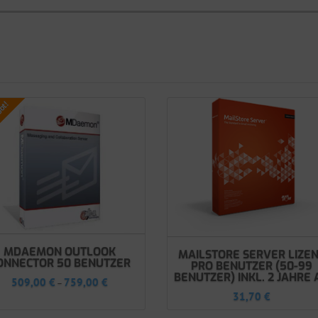
ot!
MDAEMON OUTLOOK
MAILSTORE SERVER LIZE
ONNECTOR 50 BENUTZER
PRO BENUTZER (50-99
BENUTZER) INKL. 2 JAHRE 
509,00
€
759,00
€
–
31,70
€