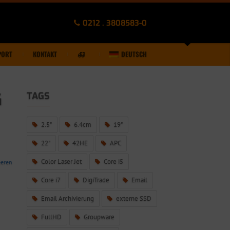
0212 . 3808583-0
PORT
KONTAKT
DEUTSCH
G
TAGS
2.5"
6.4cm
19"
22"
42HE
APC
Color Laser Jet
Core i5
eeren
Core i7
DigiTrade
Email
Email Archivierung
externe SSD
FullHD
Groupware