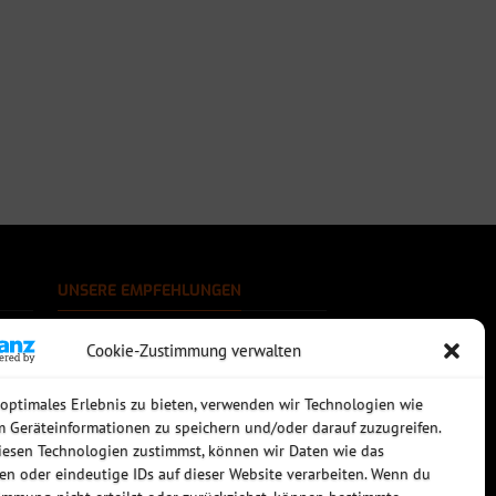
UNSERE EMPFEHLUNGEN
Rechtssichere Email-Archivierung
Cookie-Zustimmung verwalten
MDaemon Mail- & Groupwareserver
Virtualisierung mit vmWare
Sophos UTM - Mehr als eine Firewall
 optimales Erlebnis zu bieten, verwenden wir Technologien wie
m Geräteinformationen zu speichern und/oder darauf zuzugreifen.
esen Technologien zustimmst, können wir Daten wie das
ten oder eindeutige IDs auf dieser Website verarbeiten. Wenn du