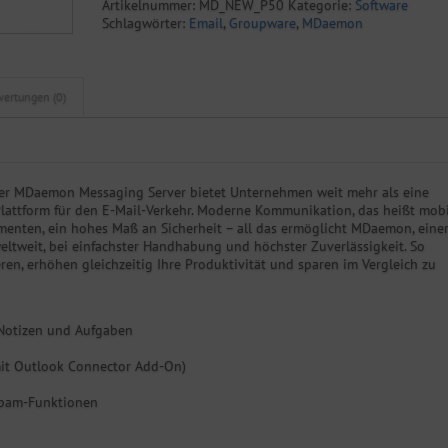
Artikelnummer:
MD_NEW_P50
Kategorie:
Software
Benutzer
Schlagwörter:
Email
,
Groupware
,
MDaemon
Menge
ertungen (0)
er MDaemon Messaging Server bietet Unternehmen weit mehr als eine
lattform für den E-Mail-Verkehr. Moderne Kommunikation, das heißt mob
enten, ein hohes Maß an Sicherheit – all das ermöglicht MDaemon, eine
eltweit, bei einfachster Handhabung und höchster Zuverlässigkeit. So
ren, erhöhen gleichzeitig Ihre Produktivität und sparen im Vergleich zu
Notizen und Aufgaben
(mit Outlook Connector Add-On)
ispam-Funktionen