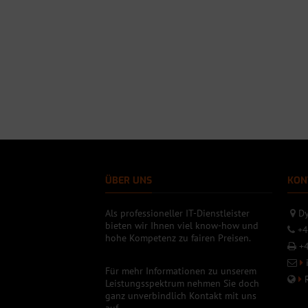
ÜBER UNS
KON
Als professioneller IT-Dienstleister
Dy
bieten wir Ihnen viel know-how und
+4
hohe Kompetenz zu fairen Preisen.
+4
Für mehr Informationen zu unserem
Leistungsspektrum nehmen Sie doch
ganz unverbindlich Kontakt mit uns
auf.