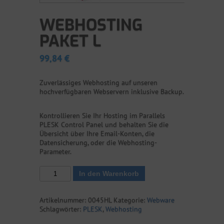
WEBHOSTING
PAKET L
99,84
€
Zuverlässiges Webhosting auf unseren
hochverfügbaren Webservern inklusive Backup.
Kontrollieren Sie Ihr Hosting im Parallels
PLESK Control Panel und behalten Sie die
Übersicht über Ihre Email-Konten, die
Datensicherung, oder die Webhosting-
Parameter.
Webhosting
In den Warenkorb
Paket
L
Menge
Artikelnummer:
0045HL
Kategorie:
Webware
Schlagwörter:
PLESK
,
Webhosting