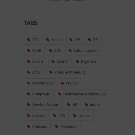
TAGS
2.5"
6.4cm
19"
22"
42HE
APC
Color Laser Jet
Core i5
Core i7
DigiTrade
Email
Email Archivierung
externe SSD
FullHD
Groupware
Hardwareverschlüsselung
Hewlett Packard
HP
intern
LaserJet
LED
Lenovo
Mailstore
MDaemon