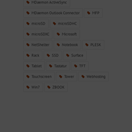
MDaemon ActiveSync
MDaemon Outlook Connector
MFP
microSD
microSDHC
microSDXC
Microsoft
NetShelter
Notebook
PLESK
Rack
SSD
Surface
Tablet
Tastatur
TFT
Touchscreen
Tower
Webhosting
Win7
ZBOOK