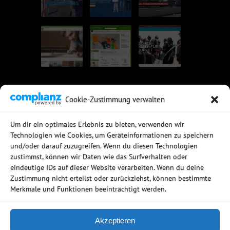
Cookie-Zustimmung verwalten
UNSERE EMPFEHLUNGEN
Um dir ein optimales Erlebnis zu bieten, verwenden wir
Technologien wie Cookies, um Geräteinformationen zu speichern
Rechtssichere Email-Archivierung
und/oder darauf zuzugreifen. Wenn du diesen Technologien
MDaemon Mail- & Groupwareserver
Virtualisierung mit vmWare
zustimmst, können wir Daten wie das Surfverhalten oder
Sophos UTM - Mehr als eine Firewall
eindeutige IDs auf dieser Website verarbeiten. Wenn du deine
Zustimmung nicht erteilst oder zurückziehst, können bestimmte
Merkmale und Funktionen beeinträchtigt werden.
Akzeptieren