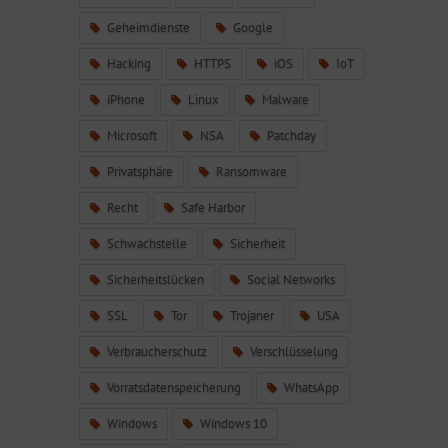
Geheimdienste
Google
Hacking
HTTPS
iOS
IoT
iPhone
Linux
Malware
Microsoft
NSA
Patchday
Privatsphäre
Ransomware
Recht
Safe Harbor
Schwachstelle
Sicherheit
Sicherheitslücken
Social Networks
SSL
Tor
Trojaner
USA
Verbraucherschutz
Verschlüsselung
Vorratsdatenspeicherung
WhatsApp
Windows
Windows 10