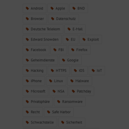
Android
Apple
BND
Browser
Datenschutz
Deutsche Telekom
E-Mail
Edward Snowden
EU
Exploit
Facebook
FBI
Firefox
Geheimdienste
Google
Hacking
HTTPS
iOS
IoT
iPhone
Linux
Malware
Microsoft
NSA
Patchday
Privatsphäre
Ransomware
Recht
Safe Harbor
Schwachstelle
Sicherheit