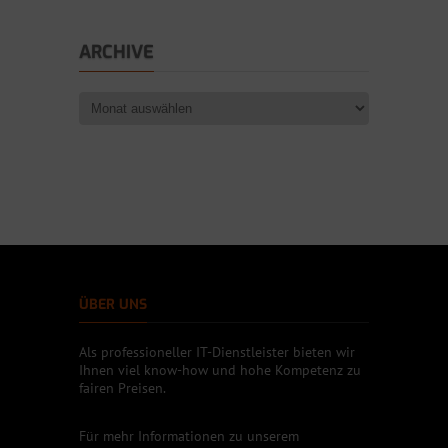
ARCHIVE
ÜBER UNS
Als professioneller IT-Dienstleister bieten wir
Ihnen viel know-how und hohe Kompetenz zu
fairen Preisen.
Für mehr Informationen zu unserem