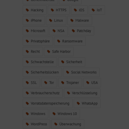
Hacking
HTTPS
iOS
IoT
iPhone
Linux
Malware
Microsoft
NSA
Patchday
Privatsphäre
Ransomware
Recht
Safe Harbor
Schwachstelle
Sicherheit
Sicherheitslücken
Social Networks
SSL
Tor
Trojaner
USA
Verbraucherschutz
Verschlüsselung
Vorratsdatenspeicherung
WhatsApp
Windows
Windows 10
WordPress
Überwachung