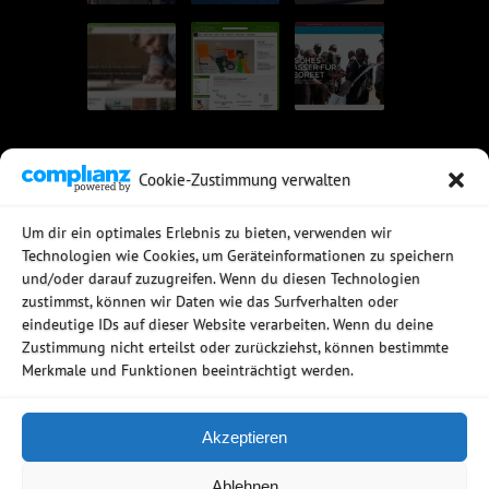
Cookie-Zustimmung verwalten
UNSERE EMPFEHLUNGEN
Um dir ein optimales Erlebnis zu bieten, verwenden wir
Technologien wie Cookies, um Geräteinformationen zu speichern
Rechtssichere Email-Archivierung
und/oder darauf zuzugreifen. Wenn du diesen Technologien
MDaemon Mail- & Groupwareserver
Virtualisierung mit vmWare
zustimmst, können wir Daten wie das Surfverhalten oder
Sophos UTM - Mehr als eine Firewall
eindeutige IDs auf dieser Website verarbeiten. Wenn du deine
Zustimmung nicht erteilst oder zurückziehst, können bestimmte
Merkmale und Funktionen beeinträchtigt werden.
Akzeptieren
Copyright © 2006 - 2026
Ablehnen
Netzwerkstudio