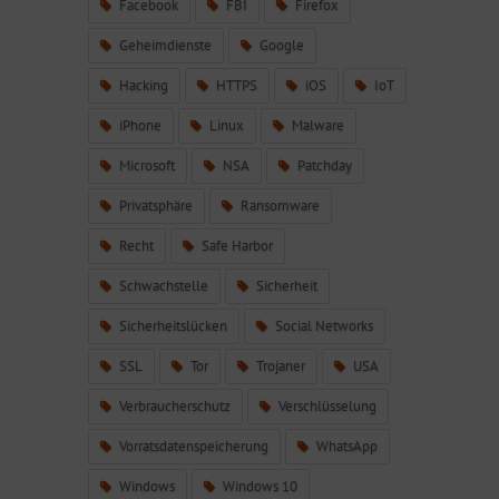
Facebook
FBI
Firefox
Geheimdienste
Google
Hacking
HTTPS
iOS
IoT
iPhone
Linux
Malware
Microsoft
NSA
Patchday
Privatsphäre
Ransomware
Recht
Safe Harbor
Schwachstelle
Sicherheit
Sicherheitslücken
Social Networks
SSL
Tor
Trojaner
USA
Verbraucherschutz
Verschlüsselung
Vorratsdatenspeicherung
WhatsApp
Windows
Windows 10