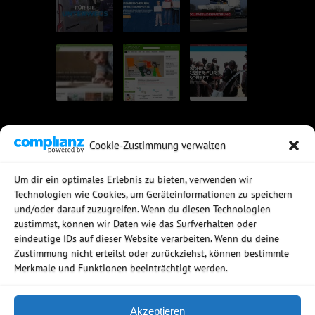
Cookie-Zustimmung verwalten
UNSERE EMPFEHLUNGEN
Um dir ein optimales Erlebnis zu bieten, verwenden wir
Technologien wie Cookies, um Geräteinformationen zu speichern
Rechtssichere Email-Archivierung
und/oder darauf zuzugreifen. Wenn du diesen Technologien
MDaemon Mail- & Groupwareserver
Virtualisierung mit vmWare
zustimmst, können wir Daten wie das Surfverhalten oder
Sophos UTM - Mehr als eine Firewall
eindeutige IDs auf dieser Website verarbeiten. Wenn du deine
Zustimmung nicht erteilst oder zurückziehst, können bestimmte
Merkmale und Funktionen beeinträchtigt werden.
Akzeptieren