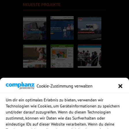
NEUESTE PROJEKTE
Cookie-Zustimmung verwalten
UNSERE EMPFEHLUNGEN
Um dir ein optimales Erlebnis zu bieten, verwenden wir
Technologien wie Cookies, um Geräteinformationen zu speichern
Rechtssichere Email-Archivierung
und/oder darauf zuzugreifen. Wenn du diesen Technologien
MDaemon Mail- & Groupwareserver
Virtualisierung mit vmWare
zustimmst, können wir Daten wie das Surfverhalten oder
Sophos UTM - Mehr als eine Firewall
eindeutige IDs auf dieser Website verarbeiten. Wenn du deine