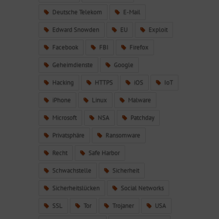
Deutsche Telekom
E-Mail
Edward Snowden
EU
Exploit
Facebook
FBI
Firefox
Geheimdienste
Google
Hacking
HTTPS
iOS
IoT
iPhone
Linux
Malware
Microsoft
NSA
Patchday
Privatsphäre
Ransomware
Recht
Safe Harbor
Schwachstelle
Sicherheit
Sicherheitslücken
Social Networks
SSL
Tor
Trojaner
USA