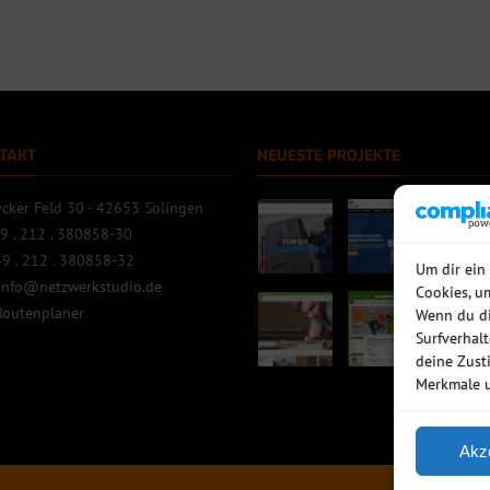
TAKT
NEUESTE PROJEKTE
cker Feld 30 - 42653 Solingen
9 . 212 . 380858-30
9 . 212 . 380858-32
Um dir ein
info@netzwerkstudio.de
Cookies, u
Routenplaner
Wenn du di
Surfverhal
deine Zust
Merkmale u
Akz