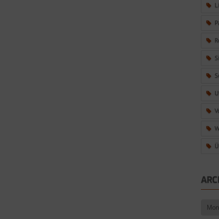
L
P
R
S
S
U
V
W
Ü
ARC