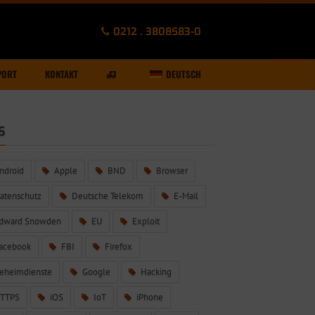
0212 . 3808583-0
PORT
KONTAKT
DEUTSCH
S
ndroid
Apple
BND
Browser
atenschutz
Deutsche Telekom
E-Mail
dward Snowden
EU
Exploit
acebook
FBI
Firefox
eheimdienste
Google
Hacking
TTPS
iOS
IoT
iPhone