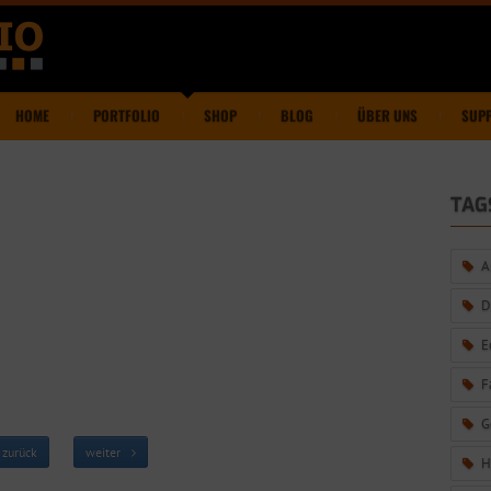
HOME
PORTFOLIO
SHOP
BLOG
ÜBER UNS
SUP
TAG
A
D
E
F
G
zurück
weiter
H