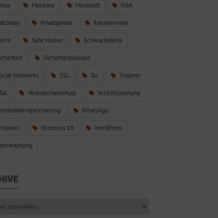
inux
Malware
Microsoft
NSA
atchday
Privatsphäre
Ransomware
echt
Safe Harbor
Schwachstelle
icherheit
Sicherheitslücken
ocial Networks
SSL
Tor
Trojaner
SA
Verbraucherschutz
Verschlüsselung
orratsdatenspeicherung
WhatsApp
indows
Windows 10
WordPress
berwachung
HIVE