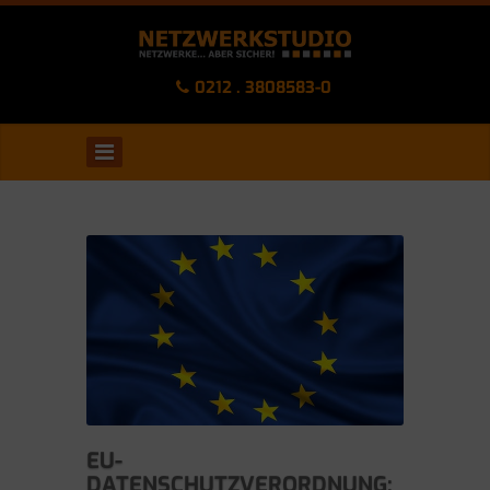
0212 . 3808583-0
EU-
DATENSCHUTZVERORDNUNG: