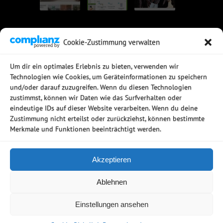
Cookie-Zustimmung verwalten
UNSERE EMPFEHLUNGEN
Um dir ein optimales Erlebnis zu bieten, verwenden wir
Technologien wie Cookies, um Geräteinformationen zu speichern
Rechtssichere Email-Archivierung
und/oder darauf zuzugreifen. Wenn du diesen Technologien
MDaemon Mail- & Groupwareserver
Virtualisierung mit vmWare
zustimmst, können wir Daten wie das Surfverhalten oder
Sophos UTM - Mehr als eine Firewall
eindeutige IDs auf dieser Website verarbeiten. Wenn du deine
Zustimmung nicht erteilst oder zurückziehst, können bestimmte
Merkmale und Funktionen beeinträchtigt werden.
Akzeptieren
Copyright © 2006 - 2026
Ablehnen
Netzwerkstudio
AGB
Datenschutz
Firmenprofil
Einstellungen ansehen
Impressum
Kontakt
Cookie-Richtlinie (EU)