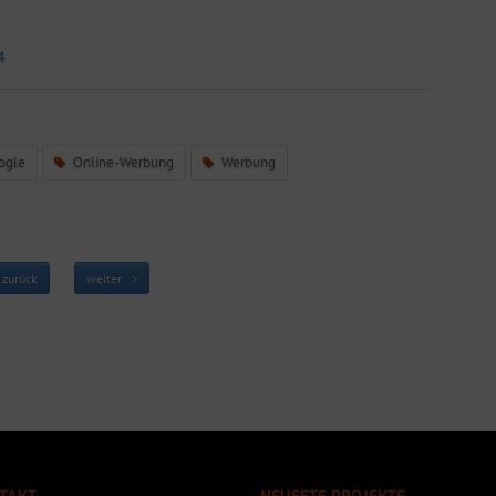
4
ogle
Online-Werbung
Werbung
zurück
weiter