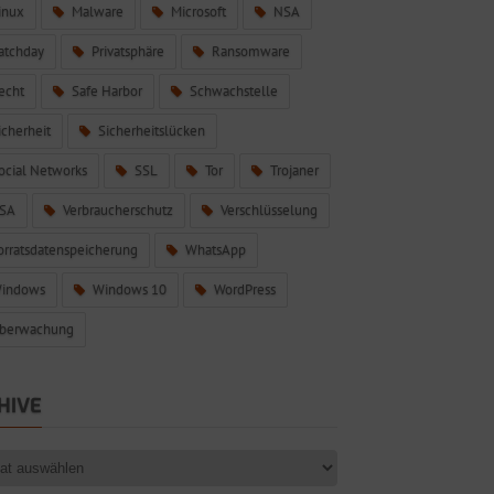
inux
Malware
Microsoft
NSA
atchday
Privatsphäre
Ransomware
echt
Safe Harbor
Schwachstelle
icherheit
Sicherheitslücken
ocial Networks
SSL
Tor
Trojaner
SA
Verbraucherschutz
Verschlüsselung
orratsdatenspeicherung
WhatsApp
indows
Windows 10
WordPress
berwachung
HIVE