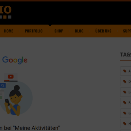
HOME
PORTFOLIO
SHOP
BLOG
ÜBER UNS
SUP
TAG
A
D
E
F
G
H