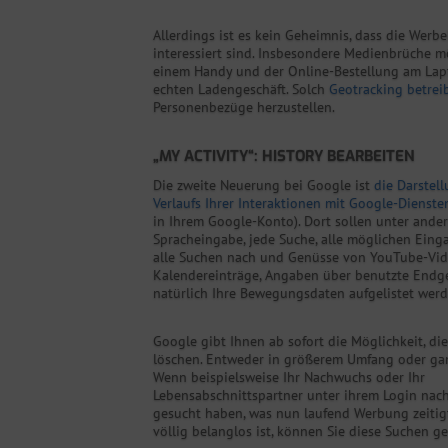
Allerdings ist es kein Geheimnis, dass die Wer
interessiert sind. Insbesondere Medienbrüche m
einem Handy und der Online-Bestellung am Lapt
echten Ladengeschäft. Solch
Geotracking betrei
Personenbezüge herzustellen.
„MY ACTIVITY“: HISTORY BEARBEITEN
Die zweite Neuerung bei Google ist
die Darstel
Verlaufs Ihrer Interaktionen mit Google-Dienste
in Ihrem Google-Konto). Dort sollen unter ande
Spracheingabe, jede Suche, alle möglichen Eing
alle Suchen nach und Genüsse von YouTube-Vide
Kalendereinträge, Angaben über benutzte Endg
natürlich Ihre Bewegungsdaten aufgelistet werd
Google gibt Ihnen ab sofort die Möglichkeit, di
löschen. Entweder in größerem Umfang oder ganz
Wenn beispielsweise Ihr Nachwuchs oder Ihr
Lebensabschnittspartner unter ihrem Login nac
gesucht haben, was nun laufend Werbung zeitigt,
völlig belanglos ist, können Sie diese Suchen ge