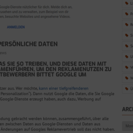
L
P
R
S
 PERSÖNLICHE DATEN
S
ews
U
 SIE SO TREIBEN, UND DIESE DATEN MIT
V
MMENFÜHREN, UM DEN REKLAMENUTZEN ZU
MITBEWERBERN BITTET GOOGLE UM
W
tzer aus. Wer möchte,
kann einer tiefgreifenderen
Ü
Personalization“). Dann nutzt Google die Daten, die Sie Google
 Google-Dienste erzeugt haben, auch dazu, Werbung auf
ARC
indung gebracht werden können, zusammengeführt, über alle
zen zwischen Daten aus Google-Diensten und Daten aus
e Änderungen auf Googles Reklamevertrieb soll das nicht haben.