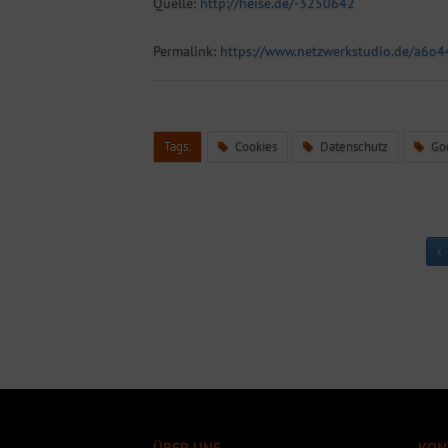
Quelle:
http://heise.de/-3250642
Permalink:
https://www.netzwerkstudio.de/a6o4
Tags:
Cookies
Datenschutz
Go