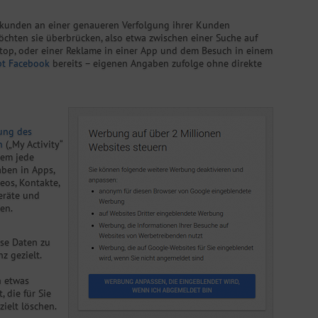
bekunden an einer genaueren Verfolgung ihrer Kunden
öchten sie überbrücken, also etwa zwischen einer Suche auf
op, oder einer Reklame in einer App und dem Besuch in einem
bt Facebook
bereits – eigenen Angaben zufolge ohne direkte
lung des
n
(„My Activity“
rem jede
aben in Apps,
os, Kontakte,
eräte und
en.
ese Daten zu
 gezielt.
h etwas
 die für Sie
zielt löschen.