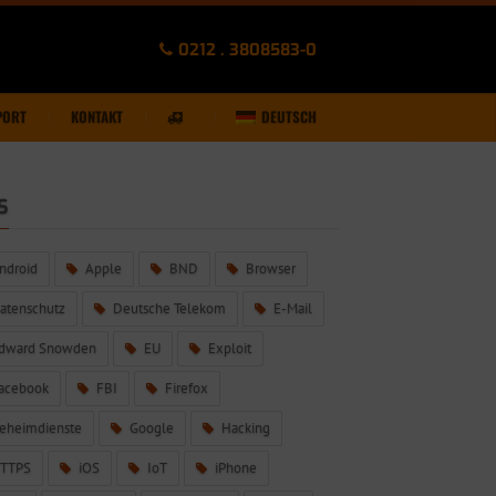
0212 . 3808583-0
PORT
KONTAKT
DEUTSCH
S
ndroid
Apple
BND
Browser
atenschutz
Deutsche Telekom
E-Mail
dward Snowden
EU
Exploit
acebook
FBI
Firefox
eheimdienste
Google
Hacking
TTPS
iOS
IoT
iPhone