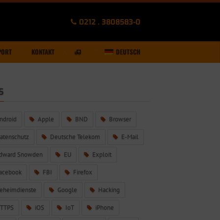
0212 . 3808583-0
PORT
KONTAKT
DEUTSCH
S
ndroid
Apple
BND
Browser
atenschutz
Deutsche Telekom
E-Mail
dward Snowden
EU
Exploit
acebook
FBI
Firefox
eheimdienste
Google
Hacking
TTPS
iOS
IoT
iPhone