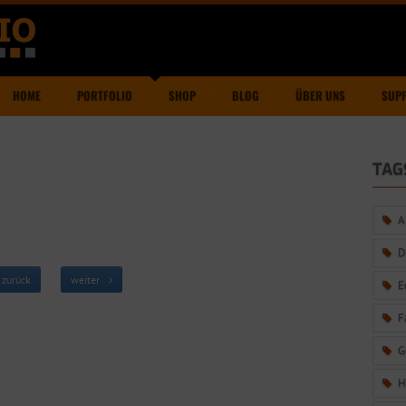
HOME
PORTFOLIO
SHOP
BLOG
ÜBER UNS
SUP
TAG
A
D
zurück
weiter
E
F
G
H