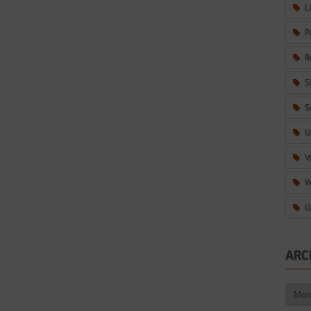
L
P
R
S
S
U
V
W
Ü
ARC