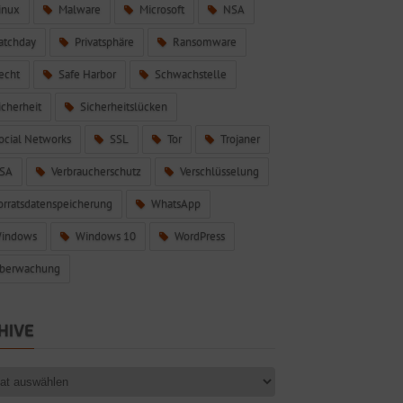
inux
Malware
Microsoft
NSA
atchday
Privatsphäre
Ransomware
echt
Safe Harbor
Schwachstelle
icherheit
Sicherheitslücken
ocial Networks
SSL
Tor
Trojaner
SA
Verbraucherschutz
Verschlüsselung
orratsdatenspeicherung
WhatsApp
indows
Windows 10
WordPress
berwachung
HIVE