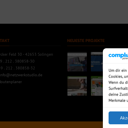
TAKT
NEUESTE PROJEKTE
cker Feld 30 - 42653 Solingen
9 . 212 . 380858-30
9 . 212 . 380858-32
Um dir ein
info@netzwerkstudio.de
Cookies, u
Routenplaner
Wenn du di
Surfverhal
deine Zust
Merkmale u
Akz