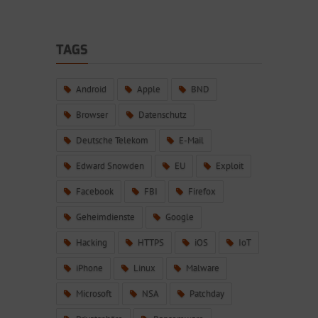
TAGS
Android
Apple
BND
Browser
Datenschutz
Deutsche Telekom
E-Mail
Edward Snowden
EU
Exploit
Facebook
FBI
Firefox
Geheimdienste
Google
Hacking
HTTPS
iOS
IoT
iPhone
Linux
Malware
Microsoft
NSA
Patchday