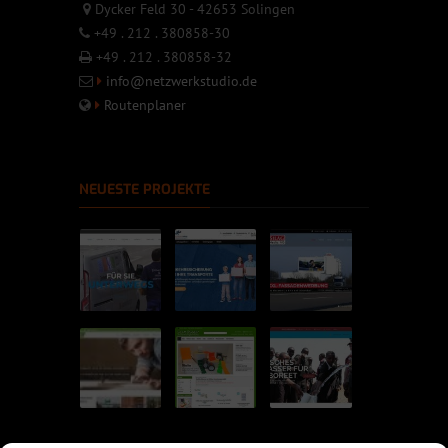
Dycker Feld 30 - 42653 Solingen
+49 . 212 . 380858-30
+49 . 212 . 380858-32
info@netzwerkstudio.de
Routenplaner
NEUESTE PROJEKTE