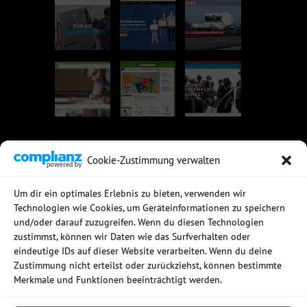
Cookie-Zustimmung verwalten
UNSERE EMPFEHLUNGEN
Um dir ein optimales Erlebnis zu bieten, verwenden wir
Technologien wie Cookies, um Geräteinformationen zu speichern
Rechtssichere Email-Archivierung
und/oder darauf zuzugreifen. Wenn du diesen Technologien
MDaemon Mail- & Groupwareserver
Virtualisierung mit vmWare
zustimmst, können wir Daten wie das Surfverhalten oder
Sophos UTM - Mehr als eine Firewall
eindeutige IDs auf dieser Website verarbeiten. Wenn du deine
Zustimmung nicht erteilst oder zurückziehst, können bestimmte
Merkmale und Funktionen beeinträchtigt werden.