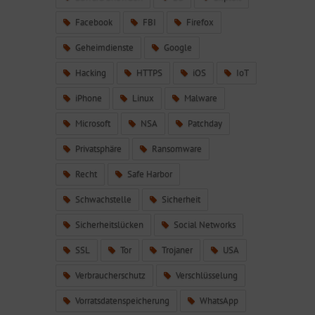
Facebook
FBI
Firefox
Geheimdienste
Google
Hacking
HTTPS
iOS
IoT
iPhone
Linux
Malware
Microsoft
NSA
Patchday
Privatsphäre
Ransomware
Recht
Safe Harbor
Schwachstelle
Sicherheit
Sicherheitslücken
Social Networks
SSL
Tor
Trojaner
USA
Verbraucherschutz
Verschlüsselung
Vorratsdatenspeicherung
WhatsApp