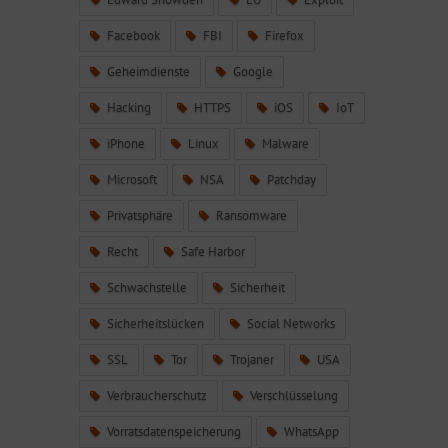
Facebook
FBI
Firefox
Geheimdienste
Google
Hacking
HTTPS
iOS
IoT
iPhone
Linux
Malware
Microsoft
NSA
Patchday
Privatsphäre
Ransomware
Recht
Safe Harbor
Schwachstelle
Sicherheit
Sicherheitslücken
Social Networks
SSL
Tor
Trojaner
USA
Verbraucherschutz
Verschlüsselung
Vorratsdatenspeicherung
WhatsApp