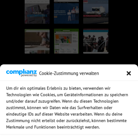
Cookie-Zustimmung verwalten
UNSERE EMPFEHLUNGEN
Um dir ein optimales Erlebnis zu bieten, verwenden wir
Technologien wie Cookies, um Geräteinformationen zu speichern
Rechtssichere Email-Archivierung
und/oder darauf zuzugreifen. Wenn du diesen Technologien
MDaemon Mail- & Groupwareserver
Virtualisierung mit vmWare
zustimmst, können wir Daten wie das Surfverhalten oder
Sophos UTM - Mehr als eine Firewall
eindeutige IDs auf dieser Website verarbeiten. Wenn du deine
Zustimmung nicht erteilst oder zurückziehst, können bestimmte
Merkmale und Funktionen beeinträchtigt werden.