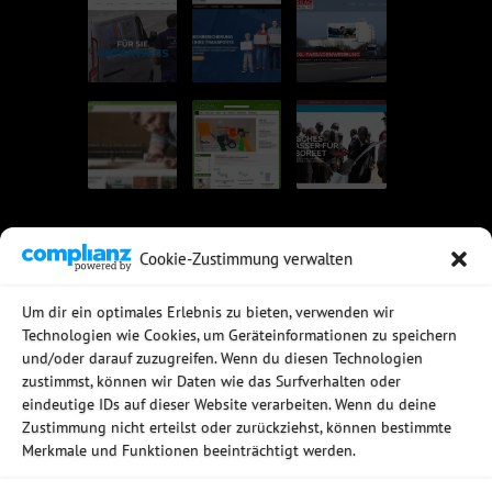
Cookie-Zustimmung verwalten
UNSERE EMPFEHLUNGEN
Um dir ein optimales Erlebnis zu bieten, verwenden wir
Technologien wie Cookies, um Geräteinformationen zu speichern
Rechtssichere Email-Archivierung
und/oder darauf zuzugreifen. Wenn du diesen Technologien
MDaemon Mail- & Groupwareserver
Virtualisierung mit vmWare
zustimmst, können wir Daten wie das Surfverhalten oder
Sophos UTM - Mehr als eine Firewall
eindeutige IDs auf dieser Website verarbeiten. Wenn du deine
Zustimmung nicht erteilst oder zurückziehst, können bestimmte
Merkmale und Funktionen beeinträchtigt werden.