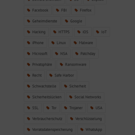
Facebook
FBI
Firefox
Geheimdienste
Google
Hacking
HTTPS
iOS
IoT
iPhone
Linux
Malware
Microsoft
NSA
Patchday
Privatsphäre
Ransomware
Recht
Safe Harbor
Schwachstelle
Sicherheit
Sicherheitslücken
Social Networks
SSL
Tor
Trojaner
USA
Verbraucherschutz
Verschlüsselung
Vorratsdatenspeicherung
WhatsApp