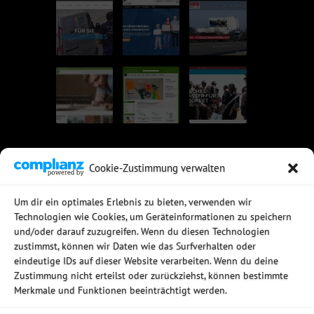
Cookie-Zustimmung verwalten
UNSERE EMPFEHLUNGEN
Um dir ein optimales Erlebnis zu bieten, verwenden wir
Technologien wie Cookies, um Geräteinformationen zu speichern
Rechtssichere Email-Archivierung
und/oder darauf zuzugreifen. Wenn du diesen Technologien
MDaemon Mail- & Groupwareserver
Virtualisierung mit vmWare
zustimmst, können wir Daten wie das Surfverhalten oder
Sophos UTM - Mehr als eine Firewall
eindeutige IDs auf dieser Website verarbeiten. Wenn du deine
Zustimmung nicht erteilst oder zurückziehst, können bestimmte
Merkmale und Funktionen beeinträchtigt werden.