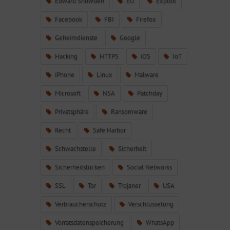
Edward Snowden
EU
Exploit
Facebook
FBI
Firefox
Geheimdienste
Google
Hacking
HTTPS
iOS
IoT
iPhone
Linux
Malware
Microsoft
NSA
Patchday
Privatsphäre
Ransomware
Recht
Safe Harbor
Schwachstelle
Sicherheit
Sicherheitslücken
Social Networks
SSL
Tor
Trojaner
USA
Verbraucherschutz
Verschlüsselung
Vorratsdatenspeicherung
WhatsApp