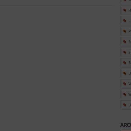
H
L
P
R
S
S
U
V
W
Ü
ARC