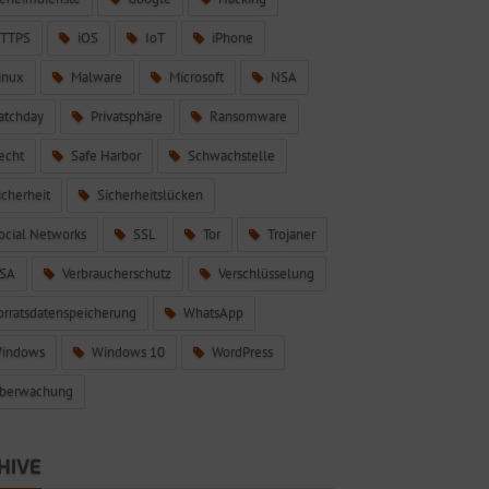
TTPS
iOS
IoT
iPhone
inux
Malware
Microsoft
NSA
atchday
Privatsphäre
Ransomware
echt
Safe Harbor
Schwachstelle
icherheit
Sicherheitslücken
ocial Networks
SSL
Tor
Trojaner
SA
Verbraucherschutz
Verschlüsselung
orratsdatenspeicherung
WhatsApp
indows
Windows 10
WordPress
berwachung
HIVE