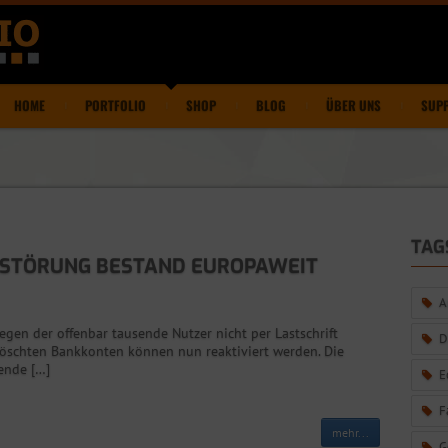
HOME
PORTFOLIO
SHOP
BLOG
ÜBER UNS
SUP
TAG
T-STÖRUNG BESTAND EUROPAWEIT
A
egen der offenbar tausende Nutzer nicht per Lastschrift
D
löschten Bankkonten können nun reaktiviert werden. Die
ende […]
E
F
mehr...
G