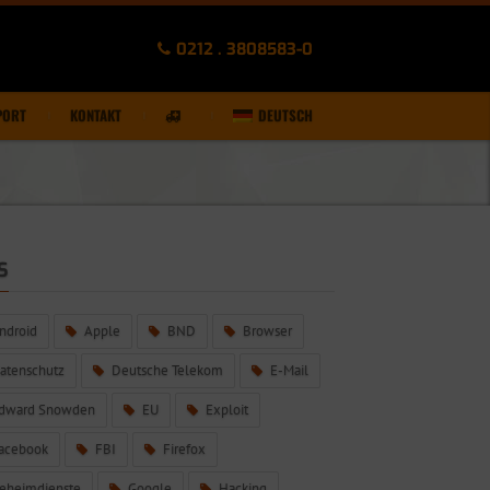
0212 . 3808583-0
PORT
KONTAKT
DEUTSCH
S
ndroid
Apple
BND
Browser
atenschutz
Deutsche Telekom
E-Mail
dward Snowden
EU
Exploit
acebook
FBI
Firefox
eheimdienste
Google
Hacking