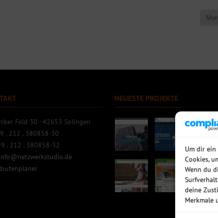
TAKT
NEUESTE PROJEKTE
cker Feld 30 - 42653 Solingen
9 . 212 . 380858-30
9 . 212 . 380858-32
Um dir ein
info@netzwerkstudio.de
Cookies, u
Routenplaner
Wenn du di
Surfverhal
deine Zust
Merkmale u