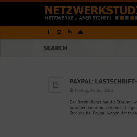
SEARCH
PAYPAL: LASTSCHRIF
Freitag, 29. Juli 2016
Der Bezahldienst hat die Störung, w
bezahlen konnten, behoben. Die ge
Störung bei Paypal, wegen der taus