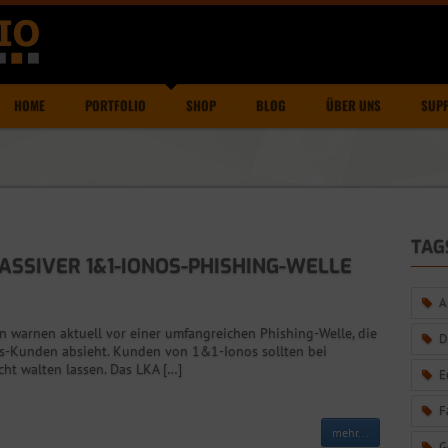
HOME
PORTFOLIO
SHOP
BLOG
ÜBER UNS
SUP
TAG
ASSIVER 1&1-IONOS-PHISHING-WELLE
A
n warnen aktuell vor einer umfangreichen Phishing-Welle, die
D
s-Kunden absieht. Kunden von 1&1-Ionos sollten bei
ht walten lassen. Das LKA […]
E
F
mehr...
G