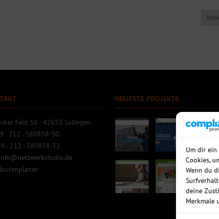
TAKT
NEUESTE PROJEKTE
cker Feld 30 - 42653 Solingen
9 . 212 . 380858-30
9 . 212 . 380858-32
Um dir ein
info@netzwerkstudio.de
Cookies, u
Routenplaner
Wenn du di
Surfverhal
deine Zust
Merkmale u