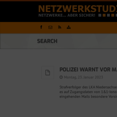
SEARCH
POLIZEI WARNT VOR M
Montag, 23. Januar 2023
Strafverfolger des LKA Niedersachse
es auf Zugangsdaten von 1&1-Iono
eingehenden Mails besondere Vorsic