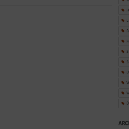
H
L
P
R
S
S
U
V
W
Ü
ARC