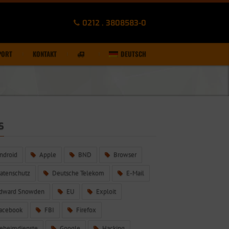
0212 . 3808583-0
PORT
KONTAKT
DEUTSCH
S
ndroid
Apple
BND
Browser
atenschutz
Deutsche Telekom
E-Mail
dward Snowden
EU
Exploit
acebook
FBI
Firefox
eheimdienste
Google
Hacking