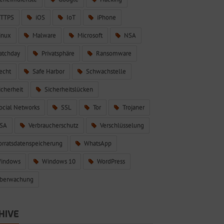
TTPS
iOS
IoT
iPhone
inux
Malware
Microsoft
NSA
atchday
Privatsphäre
Ransomware
echt
Safe Harbor
Schwachstelle
icherheit
Sicherheitslücken
ocial Networks
SSL
Tor
Trojaner
SA
Verbraucherschutz
Verschlüsselung
orratsdatenspeicherung
WhatsApp
indows
Windows 10
WordPress
berwachung
HIVE