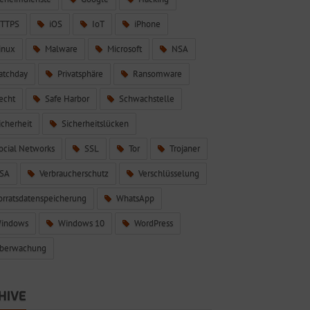
TTPS
iOS
IoT
iPhone
inux
Malware
Microsoft
NSA
atchday
Privatsphäre
Ransomware
echt
Safe Harbor
Schwachstelle
icherheit
Sicherheitslücken
ocial Networks
SSL
Tor
Trojaner
SA
Verbraucherschutz
Verschlüsselung
orratsdatenspeicherung
WhatsApp
indows
Windows 10
WordPress
berwachung
HIVE