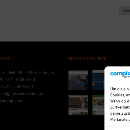
TAKT
NEUESTE PROJEKTE
cker Feld 30 - 42653 Solingen
9 . 212 . 380858-30
9 . 212 . 380858-32
Um dir ein
info@netzwerkstudio.de
Cookies, u
Routenplaner
Wenn du di
Surfverhal
deine Zust
Merkmale u