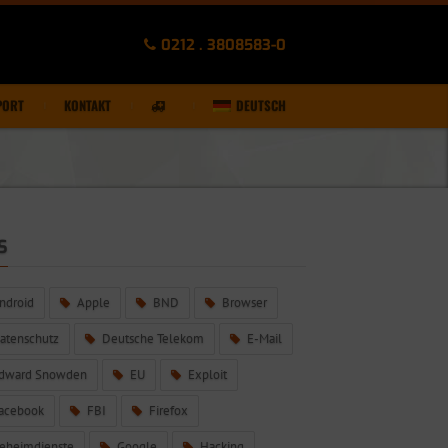
0212 . 3808583-0
PORT
KONTAKT
DEUTSCH
S
ndroid
Apple
BND
Browser
atenschutz
Deutsche Telekom
E-Mail
dward Snowden
EU
Exploit
acebook
FBI
Firefox
eheimdienste
Google
Hacking