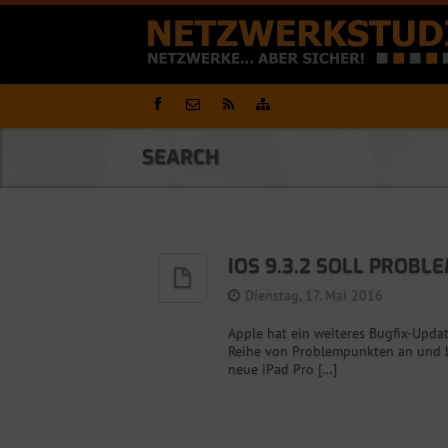
SEARCH
IOS 9.3.2 SOLL PROB
Dienstag, 17. Mai 2016
Apple hat ein weiteres Bugfix-Upda
Reihe von Problempunkten an und be
neue iPad Pro […]