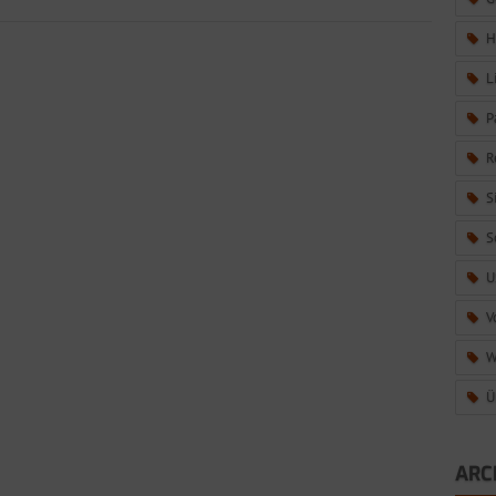
H
L
P
R
S
S
U
V
W
Ü
ARC