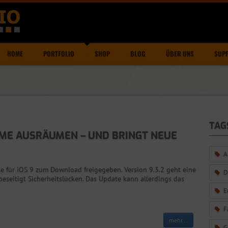
HOME
PORTFOLIO
SHOP
BLOG
ÜBER UNS
SUP
TAG
LEME AUSRÄUMEN – UND BRINGT NEUE
A
te für iOS 9 zum Download freigegeben. Version 9.3.2 geht eine
D
seitigt Sicherheitslücken. Das Update kann allerdings das
E
F
mehr...
G