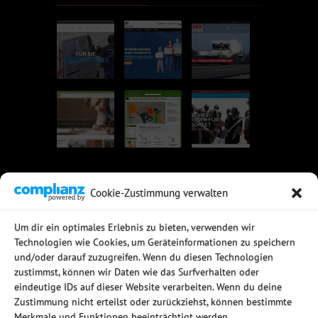
Cookie-Zustimmung verwalten
UNSERE EMPFEHLUNGEN
Um dir ein optimales Erlebnis zu bieten, verwenden wir
Technologien wie Cookies, um Geräteinformationen zu speichern
Rechtssichere Email-Archivierung
und/oder darauf zuzugreifen. Wenn du diesen Technologien
MDaemon Mail- & Groupwareserver
Virtualisierung mit vmWare
zustimmst, können wir Daten wie das Surfverhalten oder
Sophos UTM - Mehr als eine Firewall
eindeutige IDs auf dieser Website verarbeiten. Wenn du deine
Zustimmung nicht erteilst oder zurückziehst, können bestimmte
Merkmale und Funktionen beeinträchtigt werden.