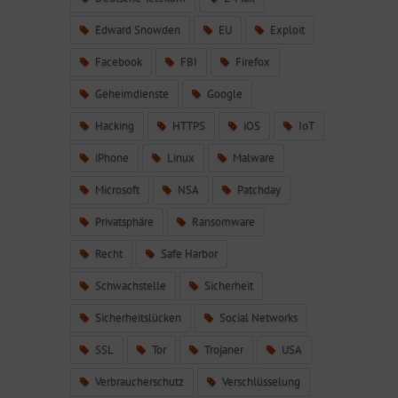
Edward Snowden
EU
Exploit
Facebook
FBI
Firefox
Geheimdienste
Google
Hacking
HTTPS
iOS
IoT
iPhone
Linux
Malware
Microsoft
NSA
Patchday
Privatsphäre
Ransomware
Recht
Safe Harbor
Schwachstelle
Sicherheit
Sicherheitslücken
Social Networks
SSL
Tor
Trojaner
USA
Verbraucherschutz
Verschlüsselung