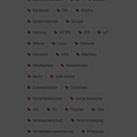
Facebook
FBI
Firefox
Geheimdienste
Google
Hacking
HTTPS
iOS
IoT
iPhone
Linux
Malware
Microsoft
NSA
Patchday
Privatsphäre
Ransomware
Recht
Safe Harbor
Schwachstelle
Sicherheit
Sicherheitslücken
Social Networks
SSL
Tor
Trojaner
USA
Verbraucherschutz
Verschlüsselung
Vorratsdatenspeicherung
WhatsApp