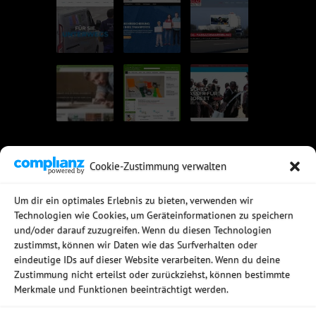
Cookie-Zustimmung verwalten
UNSERE EMPFEHLUNGEN
Um dir ein optimales Erlebnis zu bieten, verwenden wir
Technologien wie Cookies, um Geräteinformationen zu speichern
Rechtssichere Email-Archivierung
und/oder darauf zuzugreifen. Wenn du diesen Technologien
MDaemon Mail- & Groupwareserver
Virtualisierung mit vmWare
zustimmst, können wir Daten wie das Surfverhalten oder
Sophos UTM - Mehr als eine Firewall
eindeutige IDs auf dieser Website verarbeiten. Wenn du deine
Zustimmung nicht erteilst oder zurückziehst, können bestimmte
Merkmale und Funktionen beeinträchtigt werden.