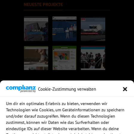
NEUESTE PROJEKTE
Cookie-Zustimmung verwalten
UNSERE EMPFEHLUNGEN
Um dir ein optimales Erlebnis zu bieten, verwenden wir
Technologien wie Cookies, um Geräteinformationen zu speichern
Rechtssichere Email-Archivierung
und/oder darauf zuzugreifen. Wenn du diesen Technologien
MDaemon Mail- & Groupwareserver
Virtualisierung mit vmWare
zustimmst, können wir Daten wie das Surfverhalten oder
Sophos UTM - Mehr als eine Firewall
eindeutige IDs auf dieser Website verarbeiten. Wenn du deine