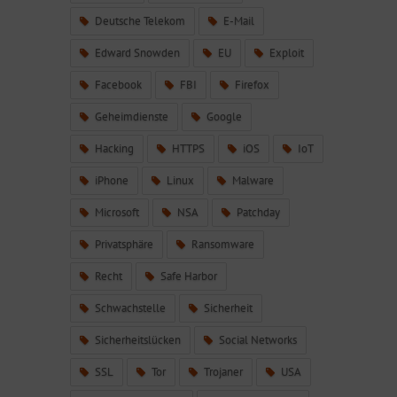
Deutsche Telekom
E-Mail
Edward Snowden
EU
Exploit
Facebook
FBI
Firefox
Geheimdienste
Google
Hacking
HTTPS
iOS
IoT
iPhone
Linux
Malware
Microsoft
NSA
Patchday
Privatsphäre
Ransomware
Recht
Safe Harbor
Schwachstelle
Sicherheit
Sicherheitslücken
Social Networks
SSL
Tor
Trojaner
USA