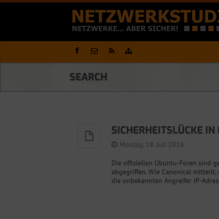
SEARCH
SICHERHEITSLÜCKE IN
Montag, 18. Juli 2016
Die offiziellen Ubuntu-Foren sind 
abgegriffen. Wie Canonical mitteilt,
die unbekannten Angreifer IP-Adress