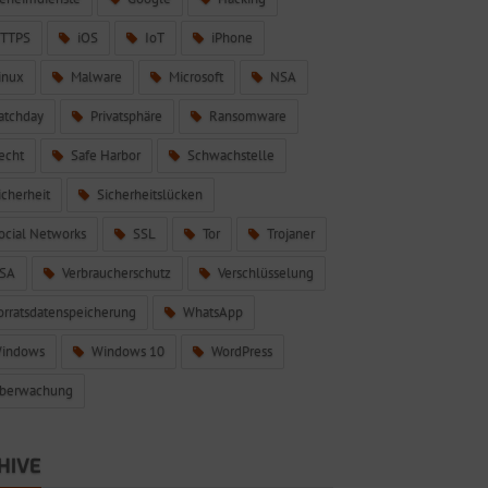
TTPS
iOS
IoT
iPhone
inux
Malware
Microsoft
NSA
atchday
Privatsphäre
Ransomware
echt
Safe Harbor
Schwachstelle
icherheit
Sicherheitslücken
ocial Networks
SSL
Tor
Trojaner
SA
Verbraucherschutz
Verschlüsselung
orratsdatenspeicherung
WhatsApp
indows
Windows 10
WordPress
berwachung
HIVE