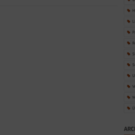
H
L
P
R
S
S
U
V
W
Ü
ARC