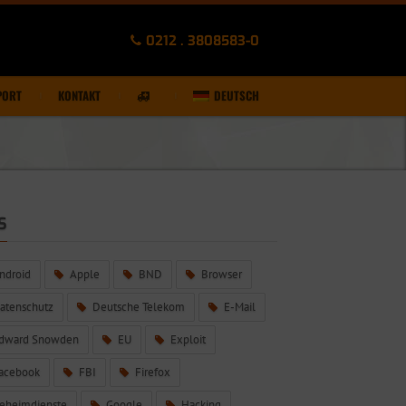
0212 . 3808583-0
PORT
KONTAKT
DEUTSCH
S
ndroid
Apple
BND
Browser
atenschutz
Deutsche Telekom
E-Mail
dward Snowden
EU
Exploit
acebook
FBI
Firefox
eheimdienste
Google
Hacking