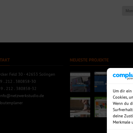
TAKT
NEUESTE PROJEKTE
cker Feld 30 - 42653 Solingen
9 . 212 . 380858-30
9 . 212 . 380858-32
Um dir ein
info@netzwerkstudio.de
Cookies, u
Routenplaner
Wenn du di
Surfverhal
deine Zust
Merkmale u