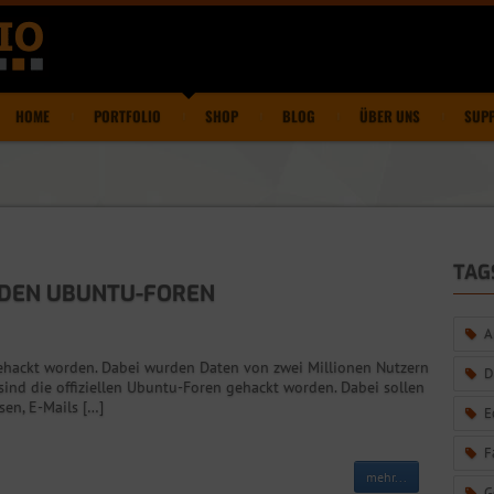
HOME
PORTFOLIO
SHOP
BLOG
ÜBER UNS
SUP
TAG
 DEN UBUNTU-FOREN
A
gehackt worden. Dabei wurden Daten von zwei Millionen Nutzern
D
 sind die offiziellen Ubuntu-Foren gehackt worden. Dabei sollen
en, E-Mails […]
E
F
mehr...
G