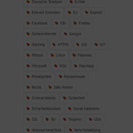
Deutsche Telekom
E-Mail
Edward Snowden
EU
Exploit
Facebook
FBI
Firefox
Geheimdienste
Google
Hacking
HTTPS
iOS
IoT
iPhone
Linux
Malware
Microsoft
NSA
Patchday
Privatsphäre
Ransomware
Recht
Safe Harbor
Schwachstelle
Sicherheit
Sicherheitslücken
Social Networks
SSL
Tor
Trojaner
USA
Verbraucherschutz
Verschlüsselung