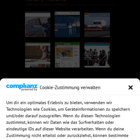
Cookie-Zustimmung verwalten
UNSERE EMPFEHLUNGEN
Um dir ein optimales Erlebnis zu bieten, verwenden wir
Technologien wie Cookies, um Geräteinformationen zu speichern
Rechtssichere Email-Archivierung
und/oder darauf zuzugreifen. Wenn du diesen Technologien
MDaemon Mail- & Groupwareserver
Virtualisierung mit vmWare
zustimmst, können wir Daten wie das Surfverhalten oder
Sophos UTM - Mehr als eine Firewall
eindeutige IDs auf dieser Website verarbeiten. Wenn du deine
Zustimmung nicht erteilst oder zurückziehst, können bestimmte