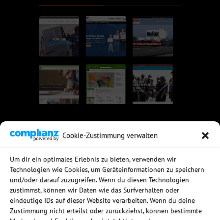
Cookie-Zustimmung verwalten
UNSERE EMPFEHLUNGEN
Um dir ein optimales Erlebnis zu bieten, verwenden wir
Technologien wie Cookies, um Geräteinformationen zu speichern
Rechtssichere Email-Archivierung
und/oder darauf zuzugreifen. Wenn du diesen Technologien
MDaemon Mail- & Groupwareserver
Virtualisierung mit vmWare
zustimmst, können wir Daten wie das Surfverhalten oder
Sophos UTM - Mehr als eine Firewall
eindeutige IDs auf dieser Website verarbeiten. Wenn du deine
Zustimmung nicht erteilst oder zurückziehst, können bestimmte