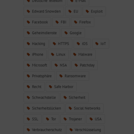
Deutsche Telekom
E-Mail
Edward Snowden
EU
Exploit
Facebook
FBI
Firefox
Geheimdienste
Google
Hacking
HTTPS
iOS
IoT
iPhone
Linux
Malware
Microsoft
NSA
Patchday
Privatsphäre
Ransomware
Recht
Safe Harbor
Schwachstelle
Sicherheit
Sicherheitslücken
Social Networks
SSL
Tor
Trojaner
USA
Verbraucherschutz
Verschlüsselung