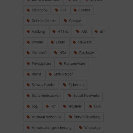
Facebook
FBI
Firefox
Geheimdienste
Google
Hacking
HTTPS
iOS
IoT
iPhone
Linux
Malware
Microsoft
NSA
Patchday
Privatsphäre
Ransomware
Recht
Safe Harbor
Schwachstelle
Sicherheit
Sicherheitslücken
Social Networks
SSL
Tor
Trojaner
USA
Verbraucherschutz
Verschlüsselung
Vorratsdatenspeicherung
WhatsApp