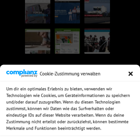
Cookie-Zustimmung verwalten
UNSERE EMPFEHLUNGEN
Um dir ein optimales Erlebnis zu bieten, verwenden wir
Technologien wie Cookies, um Geräteinformationen zu speichern
Rechtssichere Email-Archivierung
und/oder darauf zuzugreifen. Wenn du diesen Technologien
MDaemon Mail- & Groupwareserver
Virtualisierung mit vmWare
zustimmst, können wir Daten wie das Surfverhalten oder
Sophos UTM - Mehr als eine Firewall
eindeutige IDs auf dieser Website verarbeiten. Wenn du deine
Zustimmung nicht erteilst oder zurückziehst, können bestimmte
Merkmale und Funktionen beeinträchtigt werden.