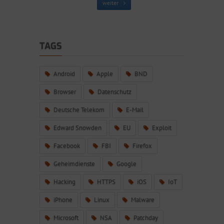
weiter
TAGS
Android
Apple
BND
Browser
Datenschutz
Deutsche Telekom
E-Mail
Edward Snowden
EU
Exploit
Facebook
FBI
Firefox
Geheimdienste
Google
Hacking
HTTPS
iOS
IoT
iPhone
Linux
Malware
Microsoft
NSA
Patchday