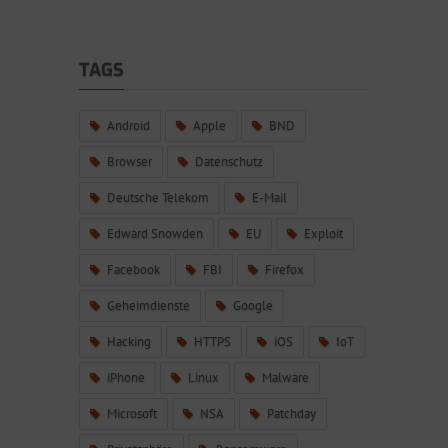
TAGS
Android
Apple
BND
Browser
Datenschutz
Deutsche Telekom
E-Mail
Edward Snowden
EU
Exploit
Facebook
FBI
Firefox
Geheimdienste
Google
Hacking
HTTPS
iOS
IoT
iPhone
Linux
Malware
Microsoft
NSA
Patchday