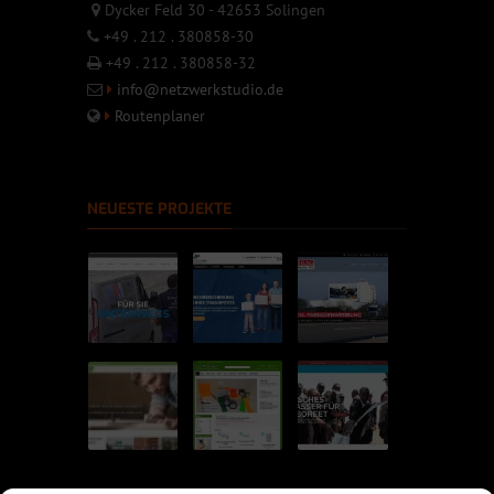
Dycker Feld 30 - 42653 Solingen
+49 . 212 . 380858-30
+49 . 212 . 380858-32
info@netzwerkstudio.de
Routenplaner
NEUESTE PROJEKTE