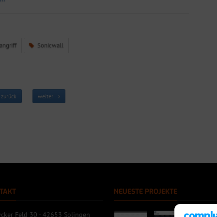
ngriff
Sonicwall
zurück
weiter
TAKT
NEUESTE PROJEKTE
cker Feld 30 - 42653 Solingen