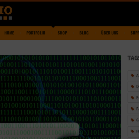
HOME
PORTFOLIO
SHOP
BLOG
ÜBER UNS
SUP
TAG
A
D
E
F
G
H