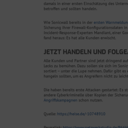
damals in einer ersten Einschätzung des Untern
betroffen und sollten handeln.
Wie Sonicwall bereits in der
ersten Warnmeldun
Sicherung ihrer Firewall-Konfigurationsdaten in
Incident-Response-Experten Mandiant, einer Goo
fand heraus: Es hat alle Kunden erwischt.
JETZT HANDELN UND FOLG
Alle Kunden und Partner sind jetzt dringend au
Lecks zu bemühen. Dazu sollen sie sich im Sonic
sortiert – unter die Lupe nehmen. Dafür gibt es
hangeln sollten, um es Angreifern nicht zu leich
Die haben bereits erste Attacken gestartet: Es
andere Cyberkriminelle über Kopien der Sicheru
Angriffskampagnen
schon nutzen.
Quelle:
https://heise.de/-10748910
Permalink:
https://www.netzwerkstudio.de/B66