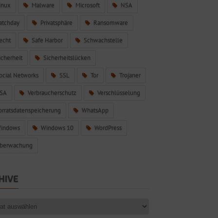
inux
Malware
Microsoft
NSA
atchday
Privatsphäre
Ransomware
echt
Safe Harbor
Schwachstelle
icherheit
Sicherheitslücken
ocial Networks
SSL
Tor
Trojaner
SA
Verbraucherschutz
Verschlüsselung
orratsdatenspeicherung
WhatsApp
indows
Windows 10
WordPress
berwachung
HIVE