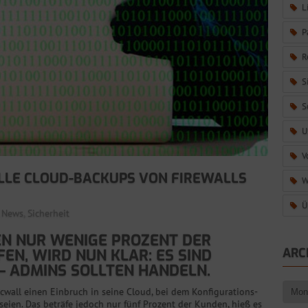
L
P
R
S
S
U
V
ALLE CLOUD-BACKUPS VON FIREWALLS
W
Ü
,
News
,
Sicherheit
EN NUR WENIGE PROZENT DER S
ARC
, WIRD NUN KLAR: ES SIND T
– ADMINS SOLLTEN HANDELN.
cwall einen Einbruch in seine Cloud, bei dem Konfigurations-
ien. Das beträfe jedoch nur fünf Prozent der Kunden, hieß es