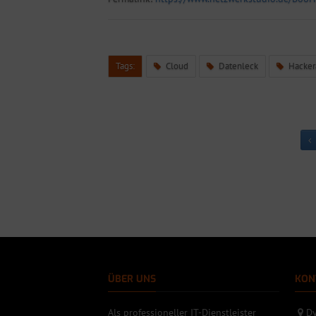
Tags:
Cloud
Datenleck
Hackera
ÜBER UNS
KON
Als professioneller IT-Dienstleister
Dy