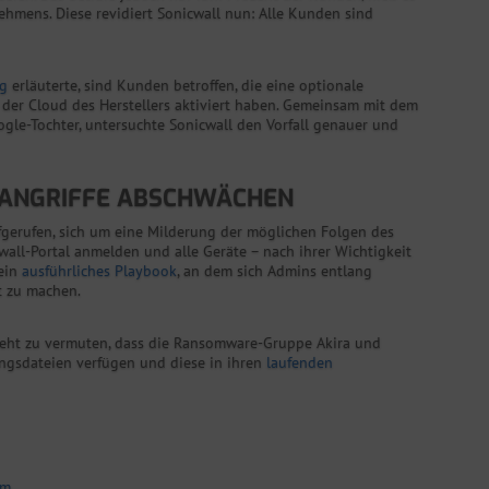
ehmens. Diese revidiert Sonicwall nun: Alle Kunden sind
g
erläuterte, sind Kunden betroffen, die eine optionale
 der Cloud des Herstellers aktiviert haben. Gemeinsam mit dem
gle-Tochter, untersuchte Sonicwall den Vorfall genauer und
EANGRIFFE ABSCHWÄCHEN
fgerufen, sich um eine Milderung der möglichen Folgen des
wall-Portal anmelden und alle Geräte – nach ihrer Wichtigkeit
 ein
ausführliches Playbook
, an dem sich Admins entlang
t zu machen.
 steht zu vermuten, dass die Ransomware-Gruppe Akira und
ngsdateien verfügen und diese in ihren
laufenden
Hm