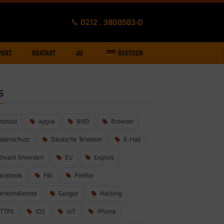
0212 . 3808583-0
PORT
KONTAKT
DEUTSCH
S
ndroid
Apple
BND
Browser
atenschutz
Deutsche Telekom
E-Mail
dward Snowden
EU
Exploit
acebook
FBI
Firefox
eheimdienste
Google
Hacking
TTPS
iOS
IoT
iPhone