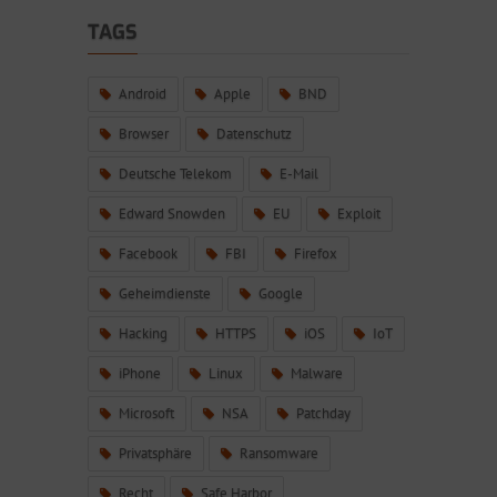
TAGS
Android
Apple
BND
Browser
Datenschutz
Deutsche Telekom
E-Mail
Edward Snowden
EU
Exploit
Facebook
FBI
Firefox
Geheimdienste
Google
Hacking
HTTPS
iOS
IoT
iPhone
Linux
Malware
Microsoft
NSA
Patchday
Privatsphäre
Ransomware
Recht
Safe Harbor