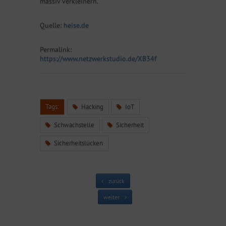
massiv verkleinern.
Quelle:
heise.de
Permalink:
https://www.netzwerkstudio.de/XB34f
Tags:
Hacking
IoT
Schwachstelle
Sicherheit
Sicherheitslücken
zurück
weiter