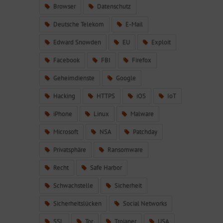
Browser
Datenschutz
Deutsche Telekom
E-Mail
Edward Snowden
EU
Exploit
Facebook
FBI
Firefox
Geheimdienste
Google
Hacking
HTTPS
iOS
IoT
iPhone
Linux
Malware
Microsoft
NSA
Patchday
Privatsphäre
Ransomware
Recht
Safe Harbor
Schwachstelle
Sicherheit
Sicherheitslücken
Social Networks
SSL
Tor
Trojaner
USA