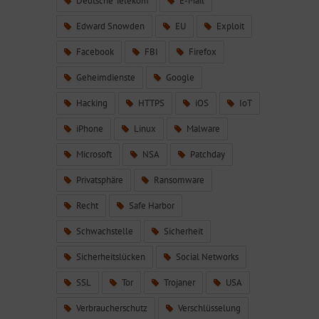
Deutsche Telekom
E-Mail
Edward Snowden
EU
Exploit
Facebook
FBI
Firefox
Geheimdienste
Google
Hacking
HTTPS
iOS
IoT
iPhone
Linux
Malware
Microsoft
NSA
Patchday
Privatsphäre
Ransomware
Recht
Safe Harbor
Schwachstelle
Sicherheit
Sicherheitslücken
Social Networks
SSL
Tor
Trojaner
USA
Verbraucherschutz
Verschlüsselung