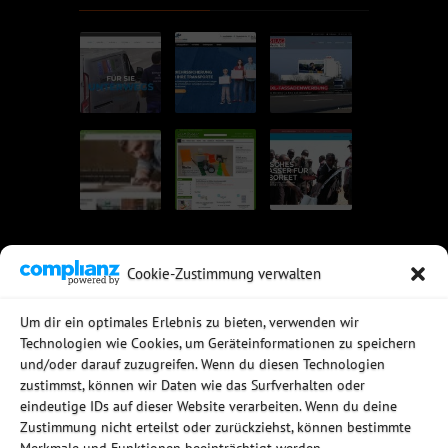
Cookie-Zustimmung verwalten
UNSERE EMPFEHLUNGEN
Um dir ein optimales Erlebnis zu bieten, verwenden wir
Technologien wie Cookies, um Geräteinformationen zu speichern
Rechtssichere Email-Archivierung
und/oder darauf zuzugreifen. Wenn du diesen Technologien
MDaemon Mail- & Groupwareserver
Virtualisierung mit vmWare
zustimmst, können wir Daten wie das Surfverhalten oder
Sophos UTM - Mehr als eine Firewall
eindeutige IDs auf dieser Website verarbeiten. Wenn du deine
Zustimmung nicht erteilst oder zurückziehst, können bestimmte