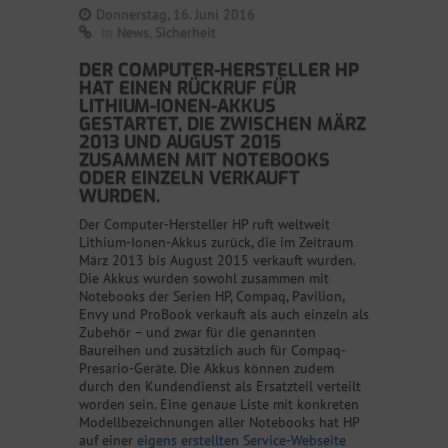
Donnerstag, 16. Juni 2016
in
News
,
Sicherheit
DER COMPUTER-HERSTELLER HP
HAT EINEN RÜCKRUF FÜR
LITHIUM-IONEN-AKKUS
GESTARTET, DIE ZWISCHEN MÄRZ
2013 UND AUGUST 2015
ZUSAMMEN MIT NOTEBOOKS
ODER EINZELN VERKAUFT
WURDEN.
Der Computer-Hersteller HP ruft weltweit
Lithium-Ionen-Akkus zurück, die im Zeitraum
März 2013 bis August 2015 verkauft wurden.
Die Akkus wurden sowohl zusammen mit
Notebooks der Serien HP, Compaq, Pavilion,
Envy und ProBook verkauft als auch einzeln als
Zubehör – und zwar für die genannten
Baureihen und zusätzlich auch für Compaq-
Presario-Geräte. Die Akkus können zudem
durch den Kundendienst als Ersatzteil verteilt
worden sein. Eine genaue Liste mit konkreten
Modellbezeichnungen aller Notebooks hat HP
auf einer
eigens erstellten Service-Webseite