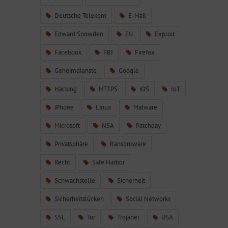
Deutsche Telekom
E-Mail
Edward Snowden
EU
Exploit
Facebook
FBI
Firefox
Geheimdienste
Google
Hacking
HTTPS
iOS
IoT
iPhone
Linux
Malware
Microsoft
NSA
Patchday
Privatsphäre
Ransomware
Recht
Safe Harbor
Schwachstelle
Sicherheit
Sicherheitslücken
Social Networks
SSL
Tor
Trojaner
USA