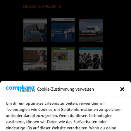
NEUESTE PROJEKTE
Cookie-Zustimmung verwalten
UNSERE EMPFEHLUNGEN
Um dir ein optimales Erlebnis zu bieten, verwenden wir
Technologien wie Cookies, um Geräteinformationen zu speichern
Rechtssichere Email-Archivierung
und/oder darauf zuzugreifen. Wenn du diesen Technologien
MDaemon Mail- & Groupwareserver
Virtualisierung mit vmWare
zustimmst, können wir Daten wie das Surfverhalten oder
Sophos UTM - Mehr als eine Firewall
eindeutige IDs auf dieser Website verarbeiten. Wenn du deine