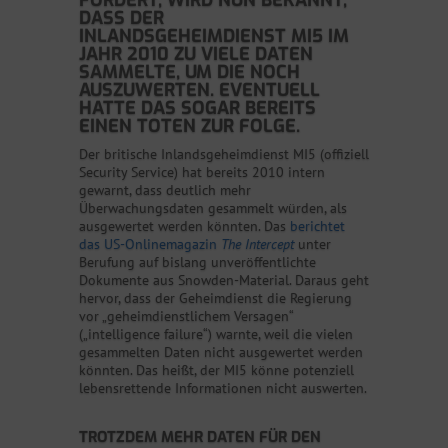
FORDERT, WIRD NUN BEKANNT,
DASS DER
INLANDSGEHEIMDIENST MI5 IM
JAHR 2010 ZU VIELE DATEN
SAMMELTE, UM DIE NOCH
AUSZUWERTEN. EVENTUELL
HATTE DAS SOGAR BEREITS
EINEN TOTEN ZUR FOLGE.
Der britische Inlandsgeheimdienst MI5 (offiziell
Security Service) hat bereits 2010 intern
gewarnt, dass deutlich mehr
Überwachungsdaten gesammelt würden, als
ausgewertet werden könnten. Das
berichtet
das US-Onlinemagazin
The Intercept
unter
Berufung auf bislang unveröffentlichte
Dokumente aus Snowden-Material. Daraus geht
hervor, dass der Geheimdienst die Regierung
vor „geheimdienstlichem Versagen“
(„intelligence failure“) warnte, weil die vielen
gesammelten Daten nicht ausgewertet werden
könnten. Das heißt, der MI5 könne potenziell
lebensrettende Informationen nicht auswerten.
TROTZDEM MEHR DATEN FÜR DEN