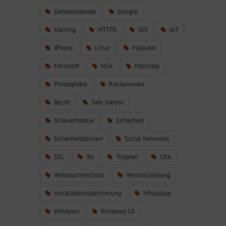
Geheimdienste
Google
Hacking
HTTPS
iOS
IoT
iPhone
Linux
Malware
Microsoft
NSA
Patchday
Privatsphäre
Ransomware
Recht
Safe Harbor
Schwachstelle
Sicherheit
Sicherheitslücken
Social Networks
SSL
Tor
Trojaner
USA
Verbraucherschutz
Verschlüsselung
Vorratsdatenspeicherung
WhatsApp
Windows
Windows 10