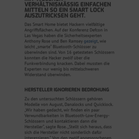
ERHÄLTNISMÄSSIG EINFACHEN MI
TTELN SO EIN SMART LOCK AU
SZUTRICKSEN GEHT.
Das Smart Home bietet Hackern vielfältige
Angriffsflächen. Auf der Konferenz Defcon in
Las Vegas haben die Sicherheitsexperten
Anthony Rose und Ben Ramsey
gezeigt
, wie
leicht „smarte“ Bluetooth-Schlösser zu
überwinden sind. Von 16 getesteten Schlössern
konnten die Hacker zwölf über die
Funkverbindung knacken. Dabei mussten die
Experten nur wenig bis mittelschweren
Widerstand überwinden.
HERSTELLER IGNORIEREN BEDROHUNG
Zu den untersuchten Schlössern gehören
Modelle von August, Danalocks und Quicklock.
„Wir haben gedacht, wir finden ein paar
Verwundbarkeiten in Bluetooth-Low-Energy-
Schlössern und kontaktieren dann die
Hersteller“, sagte Rose. „Stellt sich heraus, dass
sich die Hersteller nicht sonderlich dafür
interessieren.“ Von den zwölf angesprochenen