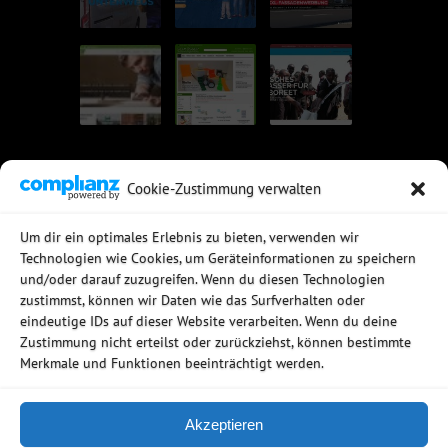
Cookie-Zustimmung verwalten
UNSERE EMPFEHLUNGEN
Um dir ein optimales Erlebnis zu bieten, verwenden wir
Technologien wie Cookies, um Geräteinformationen zu speichern
Rechtssichere Email-Archivierung
und/oder darauf zuzugreifen. Wenn du diesen Technologien
MDaemon Mail- & Groupwareserver
Virtualisierung mit vmWare
zustimmst, können wir Daten wie das Surfverhalten oder
Sophos UTM - Mehr als eine Firewall
eindeutige IDs auf dieser Website verarbeiten. Wenn du deine
Zustimmung nicht erteilst oder zurückziehst, können bestimmte
Merkmale und Funktionen beeinträchtigt werden.
Akzeptieren