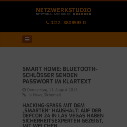
0212 . 3808583-0
SMART HOME: BLUETOOTH-
SCHLÖSSER SENDEN
PASSWORT IM KLARTEXT
Donnerstag, 11. August 2016
in
News
,
Sicherheit
HACKING-SPASS MIT DEM „
SMARTEN“ HAUSHALT: AUF DER D
EFCON 24 IN LAS VEGAS HABEN S
ICHERHEITSEXPERTEN GEZEIGT, M
IT WELCHEN V