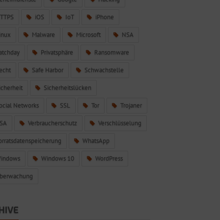
TTPS
iOS
IoT
iPhone
inux
Malware
Microsoft
NSA
atchday
Privatsphäre
Ransomware
echt
Safe Harbor
Schwachstelle
icherheit
Sicherheitslücken
ocial Networks
SSL
Tor
Trojaner
SA
Verbraucherschutz
Verschlüsselung
orratsdatenspeicherung
WhatsApp
indows
Windows 10
WordPress
berwachung
HIVE