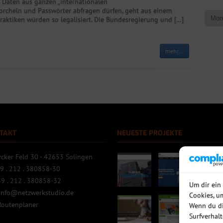
d Daten aus ganzen „internationalen
rcheln und Passwörter abfragen dürfen, geht aus einem
raktiken würden so legalisiert. Die Bundesregierung und […]
mehr...
TAKT
NEUESTE PROJEKTE
cker Feld 30 - 42653 Solingen
9 . 212 . 380858-30
9 . 212 . 380858-32
Um dir ein
info@netzwerkstudio.de
Cookies, u
Routenplaner
Wenn du di
Surfverhal