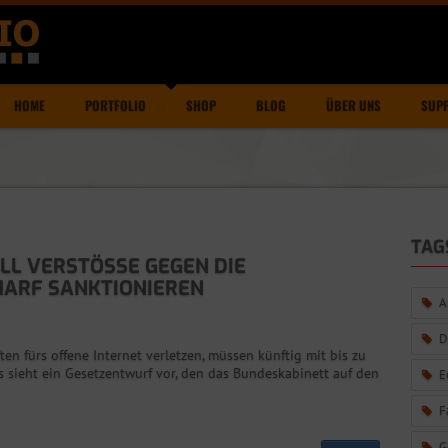
HOME
PORTFOLIO
SHOP
BLOG
ÜBER UNS
SUP
TAG
L VERSTÖSSE GEGEN DIE N
ARF SANKTIONIEREN
A
D
ten fürs offene Internet verletzen, müssen künftig mit bis zu
 sieht ein Gesetzentwurf vor, den das Bundeskabinett auf den
E
F
G