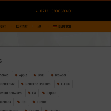
0212 . 3808583-0
PORT
KONTAKT
DEUTSCH
S
ndroid
Apple
BND
Browser
atenschutz
Deutsche Telekom
E-Mail
dward Snowden
EU
Exploit
acebook
FBI
Firefox
eheimdienste
Google
Hacking