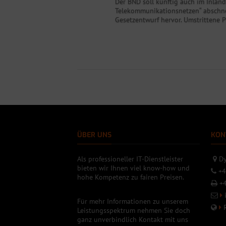
Der BND soll künftig auch im Inlan
Telekommunikationsnetzen“ abschno
Gesetzentwurf hervor. Umstrittene P
ÜBER UNS
KON
Als professioneller IT-Dienstleister
Dy
bieten wir Ihnen viel know-how und
+4
hohe Kompetenz zu fairen Preisen.
+4
Für mehr Informationen zu unserem
Leistungsspektrum nehmen Sie doch
ganz unverbindlich Kontakt mit uns