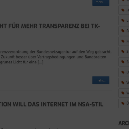
mehr...
H
L
CHT FÜR MEHR TRANSPARENZ BEI TK-
P
R
arenzverordnung der Bundesnetzagentur auf den Weg gebracht.
S
 Zukunft besser über Vertragsbedingungen und Bandbreiten
grünes Licht für eine […]
S
U
mehr...
V
W
ION WILL DAS INTERNET IM NSA-STIL
Ü
ARC