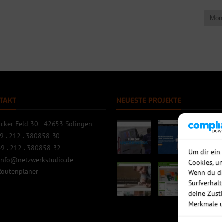
TAKT
NEUESTE PROJEKTE
cker Feld 30 - 42653 Solingen
9 . 212 . 380858-30
9 . 212 . 380858-32
Um dir ein
info@netzwerkstudio.de
Cookies, u
Routenplaner
Wenn du di
Surfverhal
deine Zust
Merkmale u