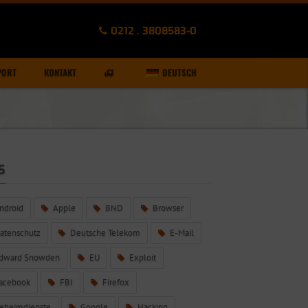
0212 . 3808583-0
PORT
KONTAKT
DEUTSCH
S
ndroid
Apple
BND
Browser
atenschutz
Deutsche Telekom
E-Mail
dward Snowden
EU
Exploit
acebook
FBI
Firefox
eheimdienste
Google
Hacking