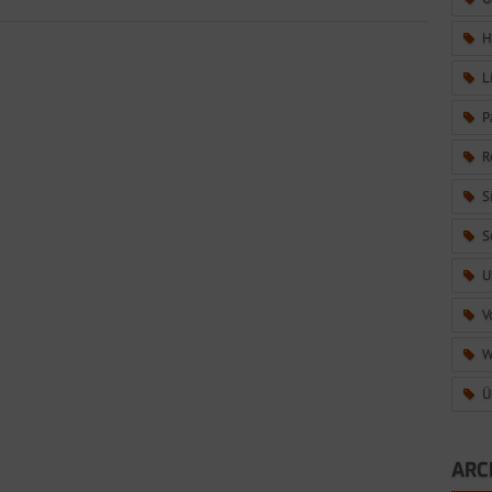
H
L
P
R
S
S
U
V
W
Ü
ARC