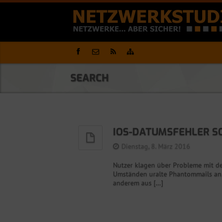
SEARCH
IOS-DATUMSFEHLER SC
Dienstag, 8. März 2016
Nutzer klagen über Probleme mit de
Umständen uralte Phantommails an.
anderem aus […]