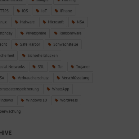
TTPS
iOS
IoT
iPhone
inux
Malware
Microsoft
NSA
atchday
Privatsphäre
Ransomware
echt
Safe Harbor
Schwachstelle
icherheit
Sicherheitslücken
ocial Networks
SSL
Tor
Trojaner
SA
Verbraucherschutz
Verschlüsselung
orratsdatenspeicherung
WhatsApp
indows
Windows 10
WordPress
berwachung
HIVE