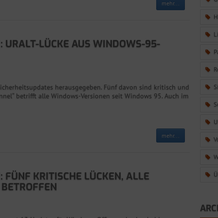
mehr...
H
L
: URALT-LÜCKE AUS WINDOWS-95-
P
R
Sicherheitsupdates herausgegeben. Fünf davon sind kritisch und
S
nel“ betrifft alle Windows-Versionen seit Windows 95. Auch im
S
U
mehr...
V
W
 FÜNF KRITISCHE LÜCKEN, ALLE
Ü
 BETROFFEN
ARC