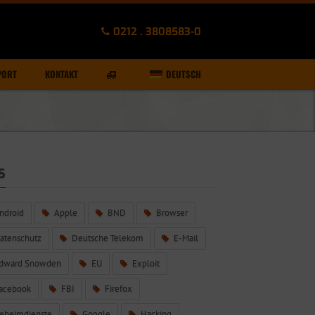
0212 . 3808583-0
PORT
KONTAKT
DEUTSCH
S
ndroid
Apple
BND
Browser
atenschutz
Deutsche Telekom
E-Mail
dward Snowden
EU
Exploit
acebook
FBI
Firefox
eheimdienste
Google
Hacking