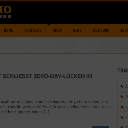
HOME
PORTFOLIO
SHOP
BLOG
ÜBER UNS
SUP
TAG
SCHLIESST ZERO-DAY-LÜCKEN IN W
A
D
rosoft unter anderem um im Fokus von Angreifern befindliche
Patches für weitere kritische Schwachstellen bereit. An diesem
E
icherheitsupdates bereit, […]
F
G