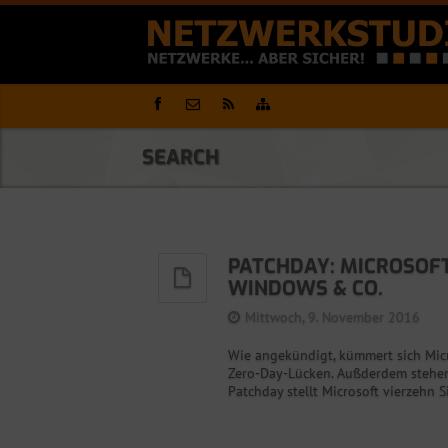
SEARCH
PATCHDAY: MICROSOFT 
INDOWS & CO.
Mittwoch, 9. November 2016
Wie angekündigt, kümmert sich Mic
Zero-Day-Lücken. Außderdem stehen 
Patchday stellt Microsoft vierzehn S