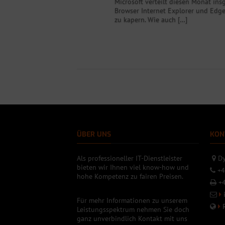
Microsoft verteilt diesen Monat in
Browser Internet Explorer und Edge
zu kapern. Wie auch […]
ÜBER UNS
KON
Als professioneller IT-Dienstleister
Dy
bieten wir Ihnen viel know-how und
+4
hohe Kompetenz zu fairen Preisen.
+4
Für mehr Informationen zu unserem
Leistungsspektrum nehmen Sie doch
ganz unverbindlich Kontakt mit uns