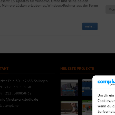
sgesamt 13 Updates für Windows, Office und seine beiden
. Mehrere Lücken erlauben es, Windows-Rechner aus der Ferne
mehr...
TAKT
NEUESTE PROJEKTE
cker Feld 30 - 42653 Solingen
9 . 212 . 380858-30
9 . 212 . 380858-32
Um dir ein
info@netzwerkstudio.de
Cookies, u
Routenplaner
Wenn du di
Surfverhal