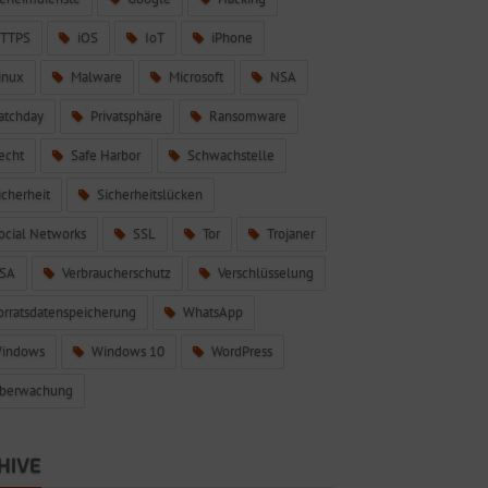
TTPS
iOS
IoT
iPhone
inux
Malware
Microsoft
NSA
atchday
Privatsphäre
Ransomware
echt
Safe Harbor
Schwachstelle
icherheit
Sicherheitslücken
ocial Networks
SSL
Tor
Trojaner
SA
Verbraucherschutz
Verschlüsselung
orratsdatenspeicherung
WhatsApp
indows
Windows 10
WordPress
berwachung
HIVE