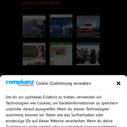
NEUESTE PROJEKTE
Cookie-Zustimmung verwalten
UNSERE EMPFEHLUNGEN
Um dir ein optimales Erlebnis zu bieten, verwenden wir
Technologien wie Cookies, um Geräteinformationen zu speichern
Rechtssichere Email-Archivierung
und/oder darauf zuzugreifen. Wenn du diesen Technologien
MDaemon Mail- & Groupwareserver
Virtualisierung mit vmWare
zustimmst, können wir Daten wie das Surfverhalten oder
Sophos UTM - Mehr als eine Firewall
eindeutige IDs auf dieser Website verarbeiten. Wenn du deine
Zustimmung nicht erteilst oder zurückziehst, können bestimmte