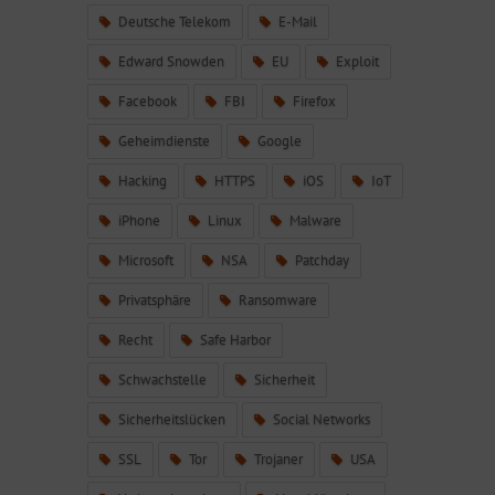
Deutsche Telekom
E-Mail
Edward Snowden
EU
Exploit
Facebook
FBI
Firefox
Geheimdienste
Google
Hacking
HTTPS
iOS
IoT
iPhone
Linux
Malware
Microsoft
NSA
Patchday
Privatsphäre
Ransomware
Recht
Safe Harbor
Schwachstelle
Sicherheit
Sicherheitslücken
Social Networks
SSL
Tor
Trojaner
USA