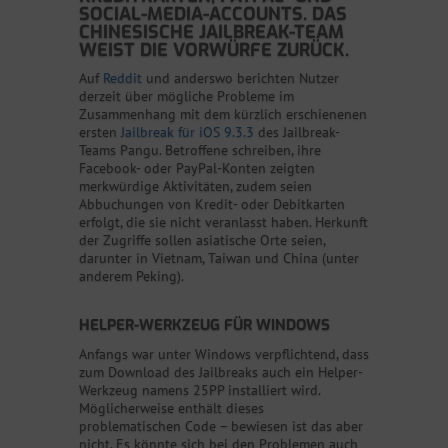
SOCIAL-MEDIA-ACCOUNTS. DAS
CHINESISCHE JAILBREAK-TEAM
WEIST DIE VORWÜRFE ZURÜCK.
Auf
Reddit
und anderswo berichten Nutzer
derzeit über mögliche Probleme im
Zusammenhang mit dem kürzlich erschienenen
ersten
Jailbreak für iOS 9.3.3
des Jailbreak-
Teams Pangu. Betroffene schreiben, ihre
Facebook- oder PayPal-Konten zeigten
merkwürdige Aktivitäten, zudem seien
Abbuchungen von Kredit- oder Debitkarten
erfolgt, die sie nicht veranlasst haben. Herkunft
der Zugriffe sollen asiatische Orte seien,
darunter in Vietnam, Taiwan und China (unter
anderem Peking).
HELPER-WERKZEUG FÜR WINDOWS
Anfangs war unter Windows verpflichtend, dass
zum Download des Jailbreaks auch ein Helper-
Werkzeug namens 25PP installiert wird.
Möglicherweise enthält dieses
problematischen Code – bewiesen ist das aber
nicht. Es könnte sich bei den Problemen auch