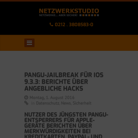
0212 . 3808583-0
PANGU-JAILBREAK FÜR IOS
9.3.3: BERICHTE ÜBER
ANGEBLICHE HACKS
Montag, 1. August 2016
in
Datenschutz
,
News
,
Sicherheit
NUTZER DES JÜNGSTEN PANGU-
ENTSPERRERS FÜR APPLE-
GERÄTE BERICHTEN ÜBER
MERKWÜRDIGKEITEN BEI
KREDITKARTEN, PAYPAL- UND