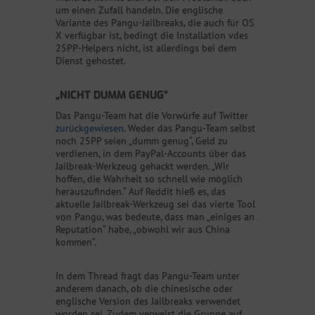
um einen Zufall handeln. Die englische
Variante des Pangu-Jailbreaks, die auch für OS
X verfügbar ist, bedingt die Installation vdes
25PP-Helpers nicht, ist allerdings bei dem
Dienst gehostet.
„NICHT DUMM GENUG“
Das Pangu-Team hat die Vorwürfe auf Twitter
zurückgewiesen
. Weder das Pangu-Team selbst
noch 25PP seien „dumm genug“, Geld zu
verdienen, in dem PayPal-Accounts über das
Jailbreak-Werkzeug gehackt werden. „Wir
hoffen, die Wahrheit so schnell wie möglich
herauszufinden.“ Auf Reddit hieß es, das
aktuelle Jailbreak-Werkzeug sei das vierte Tool
von Pangu, was bedeute, dass man „einiges an
Reputation“ habe, „obwohl wir aus China
kommen“.
In dem Thread fragt das Pangu-Team unter
anderem danach, ob die chinesische oder
englische Version des Jailbreaks verwendet
worden sei. Zudem verweist die Gruppe auf