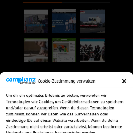
Cookie-Zustimmung verwalten
UNSERE EMPFEHLUNGEN
Um dir ein optimales Erlebnis zu bieten, verwenden wir
Technologien wie Cookies, um Geräteinformationen zu speichern
Rechtssichere Email-Archivierung
und/oder darauf zuzugreifen. Wenn du diesen Technologien
MDaemon Mail- & Groupwareserver
Virtualisierung mit vmWare
zustimmst, können wir Daten wie das Surfverhalten oder
Sophos UTM - Mehr als eine Firewall
eindeutige IDs auf dieser Website verarbeiten. Wenn du deine
Zustimmung nicht erteilst oder zurückziehst, können bestimmte
Merkmale und Funktionen beeinträchtigt werden.