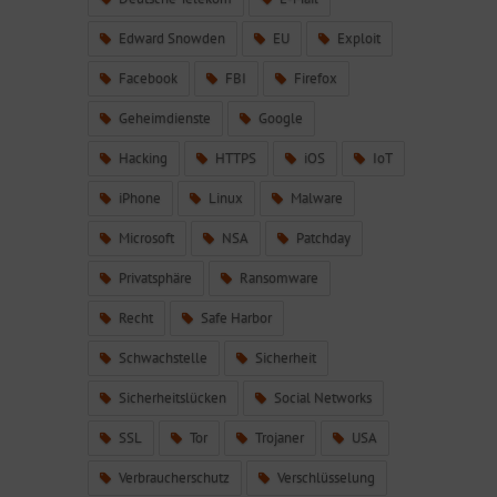
Edward Snowden
EU
Exploit
Facebook
FBI
Firefox
Geheimdienste
Google
Hacking
HTTPS
iOS
IoT
iPhone
Linux
Malware
Microsoft
NSA
Patchday
Privatsphäre
Ransomware
Recht
Safe Harbor
Schwachstelle
Sicherheit
Sicherheitslücken
Social Networks
SSL
Tor
Trojaner
USA
Verbraucherschutz
Verschlüsselung