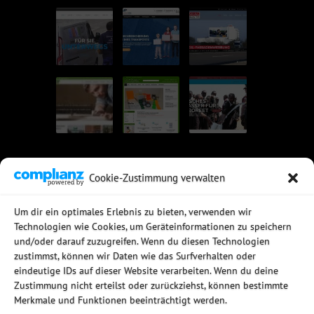
Cookie-Zustimmung verwalten
UNSERE EMPFEHLUNGEN
Um dir ein optimales Erlebnis zu bieten, verwenden wir
Technologien wie Cookies, um Geräteinformationen zu speichern
Rechtssichere Email-Archivierung
und/oder darauf zuzugreifen. Wenn du diesen Technologien
MDaemon Mail- & Groupwareserver
Virtualisierung mit vmWare
zustimmst, können wir Daten wie das Surfverhalten oder
Sophos UTM - Mehr als eine Firewall
eindeutige IDs auf dieser Website verarbeiten. Wenn du deine
Zustimmung nicht erteilst oder zurückziehst, können bestimmte
Merkmale und Funktionen beeinträchtigt werden.