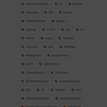
Edward Snowden
EU
Exploit
Facebook
FBI
Firefox
Geheimdienste
Google
Hacking
HTTPS
iOS
IoT
iPhone
Linux
Malware
Microsoft
NSA
Patchday
Privatsphäre
Ransomware
Recht
Safe Harbor
Schwachstelle
Sicherheit
Sicherheitslücken
Social Networks
SSL
Tor
Trojaner
USA
Verbraucherschutz
Verschlüsselung
Vorratsdatenspeicherung
WhatsApp