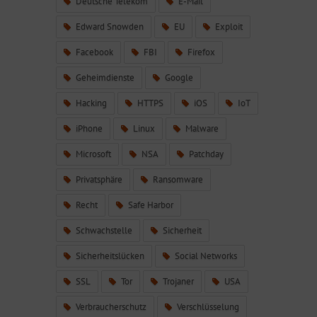
Deutsche Telekom
E-Mail
Edward Snowden
EU
Exploit
Facebook
FBI
Firefox
Geheimdienste
Google
Hacking
HTTPS
iOS
IoT
iPhone
Linux
Malware
Microsoft
NSA
Patchday
Privatsphäre
Ransomware
Recht
Safe Harbor
Schwachstelle
Sicherheit
Sicherheitslücken
Social Networks
SSL
Tor
Trojaner
USA
Verbraucherschutz
Verschlüsselung