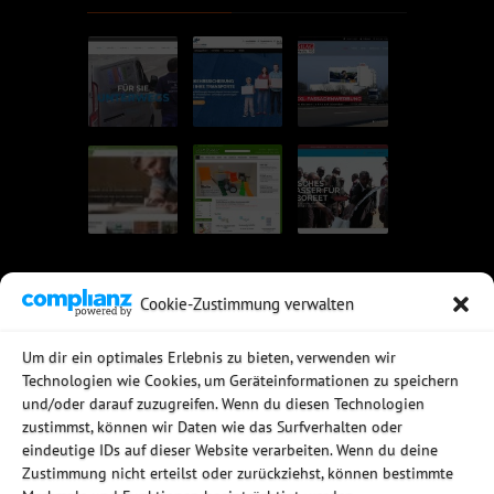
Cookie-Zustimmung verwalten
UNSERE EMPFEHLUNGEN
Um dir ein optimales Erlebnis zu bieten, verwenden wir
Technologien wie Cookies, um Geräteinformationen zu speichern
Rechtssichere Email-Archivierung
und/oder darauf zuzugreifen. Wenn du diesen Technologien
MDaemon Mail- & Groupwareserver
Virtualisierung mit vmWare
zustimmst, können wir Daten wie das Surfverhalten oder
Sophos UTM - Mehr als eine Firewall
eindeutige IDs auf dieser Website verarbeiten. Wenn du deine
Zustimmung nicht erteilst oder zurückziehst, können bestimmte