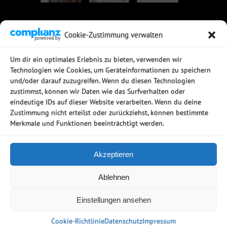
Cookie-Zustimmung verwalten
UNSERE EMPFEHLUNGEN
Um dir ein optimales Erlebnis zu bieten, verwenden wir
Technologien wie Cookies, um Geräteinformationen zu speichern
Rechtssichere Email-Archivierung
und/oder darauf zuzugreifen. Wenn du diesen Technologien
MDaemon Mail- & Groupwareserver
Virtualisierung mit vmWare
zustimmst, können wir Daten wie das Surfverhalten oder
Sophos UTM - Mehr als eine Firewall
eindeutige IDs auf dieser Website verarbeiten. Wenn du deine
Zustimmung nicht erteilst oder zurückziehst, können bestimmte
Merkmale und Funktionen beeinträchtigt werden.
Akzeptieren
Copyright © 2006 - 2026
Ablehnen
Netzwerkstudio
AGB
Datenschutz
Firmenprofil
Einstellungen ansehen
Impressum
Kontakt
Cookie-Richtlinie (EU)
Cookie-Richtlinie
Datenschutz
Impressum